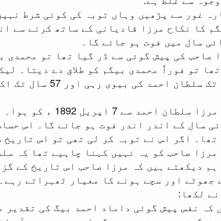
بارہ غور سے پڑھیں وہاں توبہ کی کوئی شرط نہی
م کا نکاح مرزا قادیانی کے ساتھ کرنے سے انح
ئی سال میں فوت ہو جائے گا۔
ا صاحب کی پیش گوئی سے ڈر گیا تھا تو محمدی ب
تھا تو فوراً محمدی بیگم کو طلاق دے دیتا۔ لی
ہے کہ محمدی بیگم آخر 
3 محمدی بیگم کا نکاح مرز
تھا۔ اگر اس نے توبہ کر لی تھی تو اس تاریخ س
مرزا صاحب کو یہ نہیں کہنا چاہیے تھا کہ سل
ہم دیکھتے ہیں کہ مرزا صاحب اس تاریخ کے گزر
 جھوٹے اور سچے ہونے کا معیار ٹھہراتے رہے۔
ں کہ نفس پیش گوئی داماد احمد بیگ کی تقدیر م
یش گوئی پوری نہیں ہو گی اور میری موت آ جائ