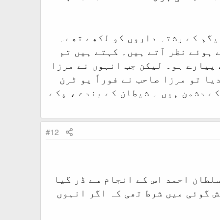
بیگم کے رشتہ داروں کو لکھے تھے۔
ہوئے نظر آتے ہیں۔ کہتے ہیں تم
 پیارے ہو۔ لیکن جب انہوں نے مرزا
یا تو مرزا صاحب نے فوراً یو ٹرن
کے دشمن ہیں ۔ شیطان کے بندے ، پکے
#12
لطان احمد اس کے انجام سے ڈر گیا
ش گوئی میں شرط تھی کہ اگر انہوں