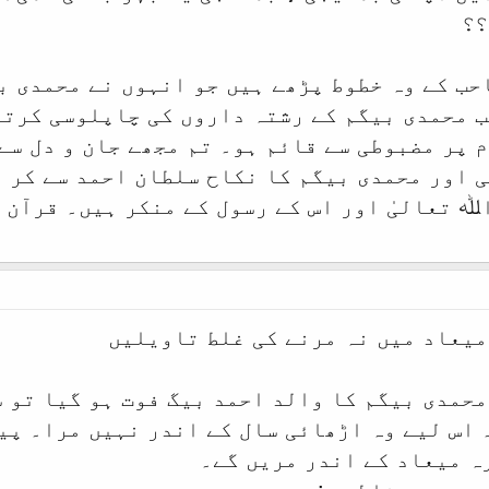
؟؟
احب کے وہ خطوط پڑھے ہیں جو انہوں نے محمدی 
 محمدی بیگم کے رشتہ داروں کی چاپلوسی کرتے 
م پر مضبوطی سے قائم ہو۔ تم مجھے جان و دل سے
 اور محمدی بیگم کا نکاح سلطان احمد سے کر د
ﷲ تعالیٰ اور اس کے رسول کے منکر ہیں۔ قرآن 
میعاد میں نہ مرنے کی غلط تاویلیں
حمدی بیگم کا والد احمد بیگ فوت ہو گیا تو س
 اس لیے وہ اڑھائی سال کے اندر نہیں مرا۔ پی
ہ میعاد کے اندر مریں گے۔
وجوہ سے غلط ہے: