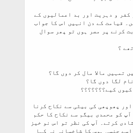
 کفر و دہریت اور بد اعمالیوں کے
ں۔ قیامت کے دن انہیں اس کا جواب
ت کرنے پر مصر ہوں تو پھر سوال
ھے ؟
ں تمہیں مالا مال کر دوں گا؟
ام لگا دوں گا؟
 کیوں کیے؟؟؟؟؟؟؟
 اور پھوپھی کی بیٹی سے نکاح کرنا
آپ کو محمدی بیگم سے نکاح کا حکم
ادی کرتے۔ آپ کی نظر تو اس نو خیز
 اسے جنسی ہوس کا شاخسانہ نہ کہا