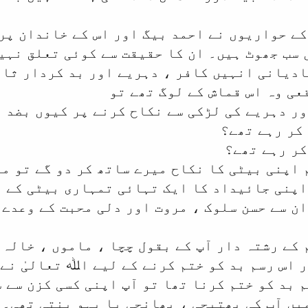
ے حواریوں نے احمد بیگ اور اس کے خاندان پر
سب جھوٹ ہیں۔ ان کا حقیقت سے کوئی تعلق نہی
دیانی انہیں کافر ، دہریے اور بد کردار ثاب
عی وہ اس قماش کے لوگ تھے تو
ر دہریے کی لڑکی سے نکاح کرنے پر کیوں بضد ت
کر رہے تھے؟
کر رہے تھے؟
 اپنی بیٹی کا نکاح میرے ساتھ کر دو گے تو می
اپنی جائیداد کا ایک تہائی تمہاری بیٹی کے ن
ان سے حسن سلوک ، مروت اور دلی محبت کے وعدے
کے رشتہ دار آپ کے بقول چچا ، ماموں ، خالہ
 اس رسم بد کو ختم کرنے کے لیے اﷲ تعالیٰ نے 
 بد کو ختم کرنا تھا تو آپ اپنی کسی کزن سے ش
یں آپ کی بھتیجی ، بھانجی یا بہو بنتی تھی۔