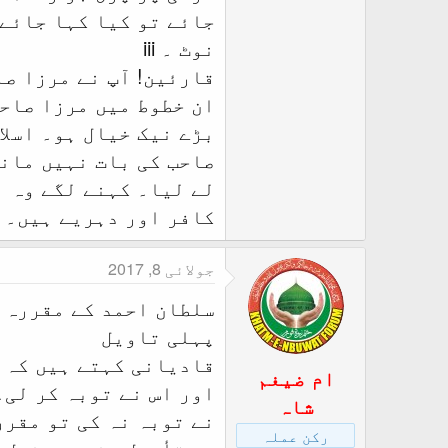
جائے تو کیا کہا جائے
نوٹ ۔ iii
قارئین! آپ نے مرزا ص
ان خطوط میں مرزا صاحب
بڑے نیک خیال ہو۔ اسلا
صاحب کی بات نہیں مانی
لے لیا۔ کہنے لگے وہ ا
کافر اور دہریے ہیں۔
جولائی 8, 2017
سلطان احمد کے مقررہ 
پہلی تاویل
قادیانی کہتے ہیں کہ م
ام ضیغم
اور اس نے توبہ کر لی۔
شاہ
نے توبہ نہ کی تو مقرر
رکن عملہ
یہ تأویل مندرجہ ذیل 