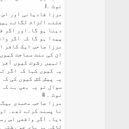
نوٹ ۔i
مرزا قادیانی اور اس ک
جتنے الزام لگائے ہیں 
دینا ہو گا۔اور اگر قا
پیدا ہو گا کہ اگر واق
مرزا صاحب ایک کافر او
ان کی منت سماجت کیوں 
انہیں رشوت کیوں آفر 
یہ کیوں کہا کہ اگر تم
یہ پیش کش کیوں کی کہ 
سوال تو یہ بھی ہے کہ 
نوٹ ۔ ii
مرزا صاحب محمدی بیگم 
نا پسند کرتے تھے۔ اور
دیا۔ اگر واقعی اس رسم
لڑکی پر پڑی جو رشتہ م