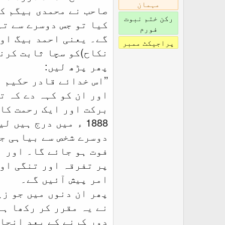
مہمان
صاحب نے محمدی بیگم کے
رکن ختم نبوت
کیا تو جس دوسرے سے تم
فورم
گے۔ یعنی احمد بیگ اور
پراجیکٹ ممبر
نکاح)کو سچا ثابت کرن
پھر پڑھ لیں:
’’اس خدائے قادر حکیم 
اور ان کو کہہ دے کہ ت
1888 ء میں درج ہی
دوسرے شخص سے بیاہی جا
فوت ہو جائے گا۔ اور ا
پر تفرقہ اور تنگی اور
امر پیش آئیں گے۔
پھر ان دنوں میں جو زی
نے یہ مقرر کر رکھا ہے
دور کرنے کے بعد انجام 