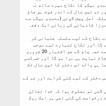
مدی بیگم کا نکاح میرے ساتھ نہ
ر تم تین سال کے اندر فوت ہو جاؤ
لکہ اصل پیش گوئی (محمدی بیگم سے
مرزا قادیانی کی زبانی ایک دفعہ
کے نکاح کے لیے سلسلہ جنبانی کر
ے گا اور نکاح تمہارے لیے موجب
برکت اور ایک رحمت کا نشان ہو گا اور ان تمام برکتوں اور رحمتوں سے حصہ پاؤ گے جو اشتہار 20 فروری
نجام نہایت ہی برا ہو گا اور جس کسی
ا ہی والد اس دختر کا تین سال تک
 دختر کے لیے کئی کراہت اور غم کے
 گئی تو معلوم ہوا کہ خدا تعالیٰ
ت درخواست کی گئی تھی ہر ایک روک