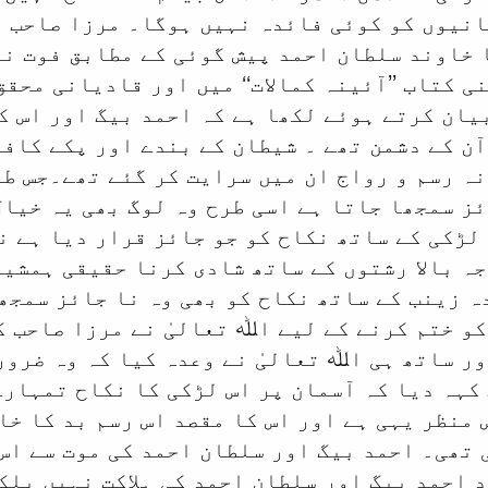
انیوں کو کوئی فائدہ نہیں ہوگا۔ مرزا صاحب 
 خاوند سلطان احمد پیش گوئی کے مطابق فوت ن
ی کتاب ’’آئینہ کمالات‘‘ میں اور قادیانی محقق
یان کرتے ہوئے لکھا ہے کہ احمد بیگ اور اس ک
ٓن کے دشمن تھے ۔ شیطان کے بندے اور پکے کافر
نہ رسم و رواج ان میں سرایت کر گئے تھے۔جس ط
ز سمجھا جاتا ہے اسی طرح وہ لوگ بھی یہ خیال 
لڑکی کے ساتھ نکاح کو جو جائز قرار دیا ہے ن
ہ بالا رشتوں کے ساتھ شادی کرنا حقیقی ہمشیر
ہ زینب کے ساتھ نکاح کو بھی وہ نا جائز سمجھت
و ختم کرنے کے لیے اﷲ تعالیٰ نے مرزا صاحب ک
ر ساتھ ہی اﷲ تعالیٰ نے وعدہ کیا کہ وہ ضرور
 کہہ دیا کہ آسمان پر اس لڑکی کا نکاح تمہار
 منظر یہی ہے اور اس کا مقصد اس رسم بد کا خا
 تھی۔ احمد بیگ اور سلطان احمد کی موت سے اس 
 احمد بیگ اور سلطان احمد کی ہلاکت نہیں بلک