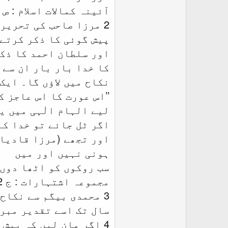
آئینہ کمالات اسلام : ص 286 /روحانی خزائن : ج 5 ص 286
2 مرزا صاحب کی تحریر
پیش گوئی کا ذکر کرتے 
اور سلطان احمد کا ذکر
کا خدا بار بار ان سے 
نکاح میں لاؤں گا۔ ایک
’’اس عورت کا اس عاجز 
لیے الہام الٰہی میں ی
اگر ٹل جائے تو خدا کا 
اور تجھے (مرزا قادیان
ہونی نہیں اور میں
سب روکوں کو اٹھا دوں 
مجموعہ اشتہارات : ج 2 ص 43
3 محمدی بیگم سے نکاح
سال تک اسے تقدیر مبرم
4 اگر مان لیں کہ پیش