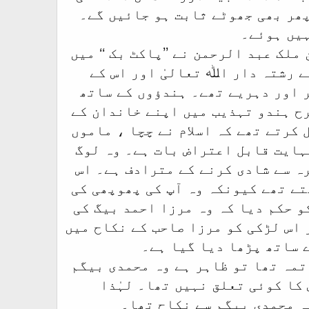
پھر بھی جھوٹے ثابت ہو جائیں گے۔
ہیں ہوئے۔
 ملک عبد الرحمن نے ’’پاکٹ بک ‘‘ میں
ے رشتہ دار اﷲ تعالیٰ اور اس کے
 اور دہریے تھے۔ ہندؤوں کے ساتھ
رح ہندو تہذیب میں اپنے خاندان کے
کرتے تھے کہ اسلام نے چچا ، ماموں
ہایت قابل اعتراض بات ہے۔ وہ لوگ
ہ سے شادی کرنے کے مترادف ہے۔ اس
ے تھے کیونکہ وہ آپ کی پھوپھی کی
و حکم دیا کہ وہ مرزا احمد بیگ کی
 اس لڑکی کو مرزا صاحب کے نکاح میں
ے ساتھ پڑھا دیا گیا ہے۔
تمہ تھا تو ظاہر ہے وہ محمدی بیگم
کا کوئی تعلق نہیں تھا۔ لہٰذا
ہ محمدی بیگم سے نکاح تھا۔