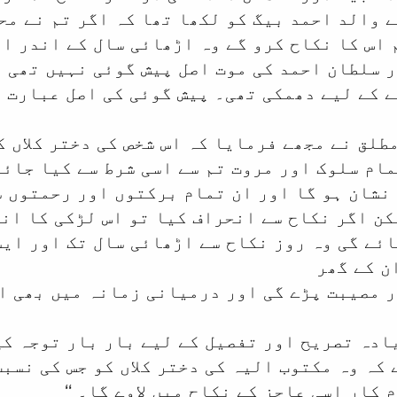
 والد احمد بیگ کو لکھا تھا کہ اگر تم نے مح
 اس کا نکاح کرو گے وہ اڑھائی سال کے اندر او
 سلطان احمد کی موت اصل پیش گوئی نہیں تھی ب
ے کے لیے دھمکی تھی۔ پیش گوئی کی اصل عبارت 
مطلق نے مجھے فرمایا کہ اس شخص کی دختر کلاں 
مام سلوک اور مروت تم سے اسی شرط سے کیا جائ
ں لیکن اگر نکاح سے انحراف کیا تو اس لڑکی کا ا
ئے گی وہ روز نکاح سے اڑھائی سال تک اور ایس
ن کے گھر
 مصیبت پڑے گی اور درمیانی زمانہ میں بھی اس
ادہ تصریح اور تفصیل کے لیے بار بار توجہ کی
 کہ وہ مکتوب الیہ کی دختر کلاں کو جس کی نسب
کار اسی عاجز کے نکاح میں لاوے گا۔ ‘‘