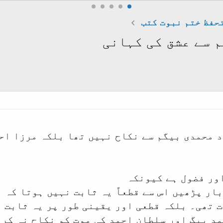
حفظ ختم نبوت کتب
 سے عشق کی کہانی
 محمدی بیگم سے نکاح نہیں تھا بلکہ مرزا اح
اور فضول ہے کیونکہ
ر بار پڑھیں اس سے قطعاً یہ ثابت نہیں ہوتا کہ
ت تھی۔ بلکہ قطعی اور یقینی طور پر یہ ثابت 
د بیگ اور سلطان احمد کی موت کو نکاح نہ کرن