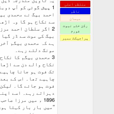
منتظم اعلی
1 پیش گوئی کو آپ دو
ناظم
احمد بیگ نے محمدی بیگ
مہمان
سے نکاح ہو گا وہ اڑھا
رکن ختم نبوت
2 اگر سلطان احمد مرز
فورم
بیگ کی موت سے ڈر گیا 
پراجیکٹ ممبر
مونگ دلتے رہے۔
تک فوت ہو جانا چاہیے 
چاہیے تھا۔ اس کے بعد 
فوت ہو جائے گا۔ لیکن 
دہراتے رہے۔ اسے اپنے
1896 ء میں مرزا صاحب نے لکھا:
’’میں بار بار کہتا ہو
میں جھوٹا ہوں تو یہ پ