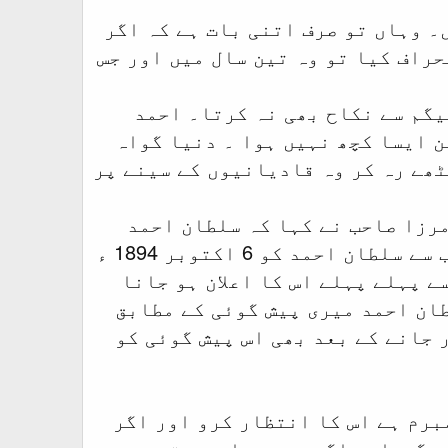
ں۔ وہاں تو صرف اتنی بات ہے کہ اگر
راف کیا تو وہ تین سال میں اور جس
یگم سے نکاح بھی نہ کرتا۔ احمد
کن ایسا کچھ نہیں ہوا ۔ دنیا گواہ
تک سلطان احمد کی بیوی رہی اور 57 سال تک اکٹھے رہ کر وہ قادیانیوں کے سینے پر
ا سلطان احمد سے 7 اپریل 1892 ء کو ہوا۔ مرزا صاحب نے کہا کہ سلطان احمد
نکاح والے دن سے اڑھائی سال کے اندر اندر فوت ہو جائے گا۔ اس حساب سے سلطان احمد کو 6 اکتوبر 1894 ء
ے پہلے پہلے اس کا اعلان ہو جانا
طان احمد میری پیش گوئی کے مطابق
 جانے کے بعد بھی اس پیش گوئی کو
برم ہے اس کا انتظار کرو اور اگر
ے گی۔اور اگر میں سچا ہوں تو