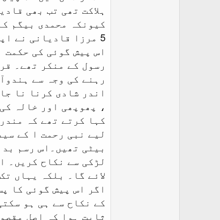
ہلاکت تھی تب بھی قادی
کیونکہ محمدی بیگم کا
5 مرزا قادیانی نے اپن
اس پیش گوئی کی حکمت ب
رسول کے منکر تھے۔ قرا
رہنے کی وجہ سے ہندوآ
اندر شادی کرنا نا جائ
، پھوپھی اور خالہ کی 
کہا کرتے تھے کہ مندرج
لیے نبی رحمت ا کے سید
بیٹی تھیں۔اس رسم بد ک
لڑکی سے نکاح کریں۔ او
لائے گا۔ بلکہ یہاں تک
اگر اس پیش گوئی کا پس
کے نکاح سے ہی ہو سکتی
ثابت ہوا کہ اصل مقصود