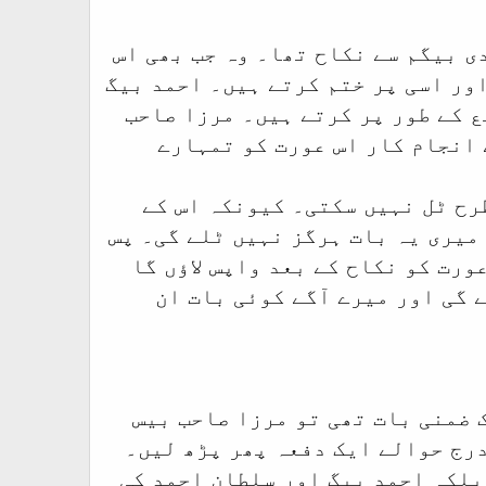
ی بیگم سے نکاح تھا۔ وہ جب بھی اس
ور اسی پر ختم کرتے ہیں۔ احمد بیگ
ع کے طور پر کرتے ہیں۔ مرزا صاحب
 انجام کار اس عورت کو تمہارے
طرح ٹل نہیں سکتی۔ کیونکہ اس کے
 میری یہ بات ہرگز نہیں ٹلے گی۔ پس
ورت کو نکاح کے بعد واپس لاؤں گا
گی اور میرے آگے کوئی بات ان
ک ضمنی بات تھی تو مرزا صاحب بیس
درج حوالے ایک دفعہ پھر پڑھ لیں۔
 بلکہ احمد بیگ اور سلطان احمد کی