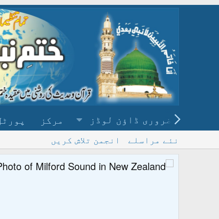
ضروری ڈاؤن لوڈز
مرکز
پورٹل
نئے مراسلے
انجمن تلاش کریں
پ
و ڈاؤن