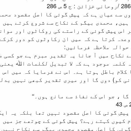
وں سے عیاں ہے کہ پیش گوئی کا اصل مقصود محمد
ہیں، محمدی بیگم کے نکاح سے شروع کرتے ہیں ا
 اس پیش گوئی کے راستے کی روکاٹوں اور موان
وعدہ کرتا ہے کہ میں ان رکاوٹوں کو دور کرکے
 حوالہ ملاحظہ فرمائیں:
کے نکاح میں آ جانا یہ تقدیر مبرم ہے جو کسی 
ہ کلمہ موجود ہے کہ لا تبدیل لکلمات اﷲ یعنی
کلام باطل ہوتا ہے۔ اس نے فرمایا کہ میں اس ع
ی کو) دوں گا اور میری تقدیر کبھی نہیں بدلے 
گا ، جو اس کے نفاذ سے مانع ہوں۔‘‘
 پیش گوئی کا اصل مقصود نہیں تھا بلکہ یہ ای
 کیوں کہتے رہے؟ پیش گوئی کے چوتھے جز میں 
 گوئی کا اصل مقصود محمدی بیگم سے نکاح نہیں