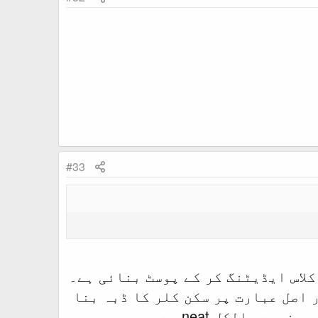
#33
کلاس ایڈیٹنگ کر کے پوسٹ بنائی ہے۔
 اصل عبارت پر سکن کلر کا ڈبہ بنا
ے بالکل neat ہے