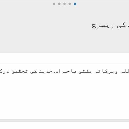
کی ریسرچ
لہ وبرکاتہ مفتی صاحب اس حدیث کی تحقیق درکا