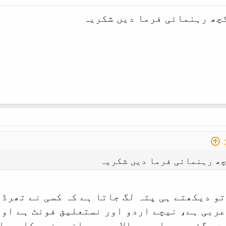
کچھ رہنمائی فرما دیں شکریہ
چھ رہنمائی فرما دیں شکریہ
و دیکھتے ہی پتہ لگ جاتا ہے کہ کسی نے تھرڈ 
ربی ہے، نیچے اردو اور نستعلیق فونٹ ہے اور
 گئی ہے، اوپر والا حصہ پرانے صفحے کا ہے اور نیچ