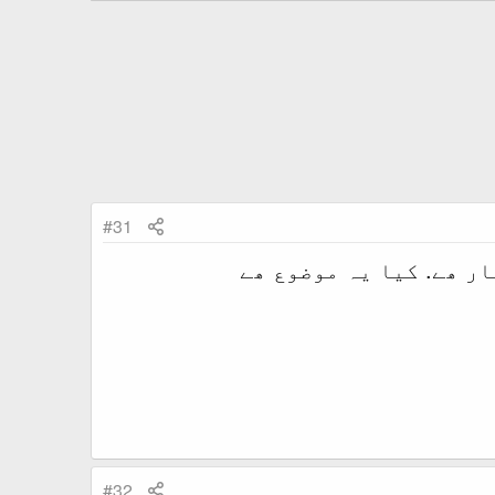
#31
ر ھے. کیا یہ موضوع ھے
#32