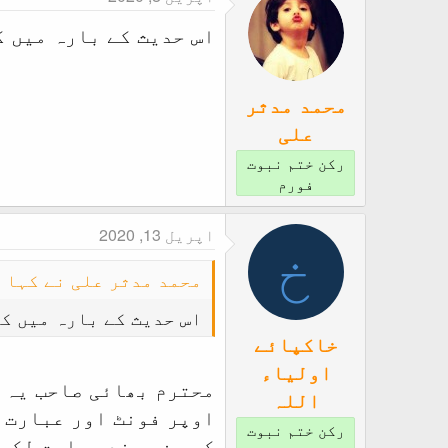
اس حدیث کے بارہ میں 
محمد مدثر
علی
رکن ختم نبوت
فورم
اپریل 13, 2020
خ
محمد مدثر علی نے کہا :
اس حدیث کے بارہ میں ک
خاکپائے
اولیاء
محترم بھائی صاحب یہ ت
اللہ
اوپر فونٹ اور عبارت ع
رکن ختم نبوت
کر من پسند عبارت لکھ دی