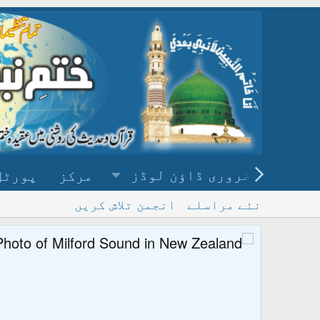
ضروری ڈاؤن لوڈز
مرکز
پورٹل
نئے مراسلے
انجمن تلاش کریں
پ
و ڈاؤن