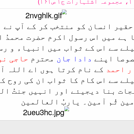
 حقیر انسان کو منتخب کر کے آپ نے 
 ہے میں اس رسول اکرم حضرت محمدُ 
لے سے اس کے ثواب میں انبیاء و رس
صوصا اپنے
دادا جان
محترم
حاجی نو
ر احمد
کے نام کرتا ہوں اے اللہ آ
لے سے اس کام کا ثواب ان کی روح ک
جات بنا دیجیئے اور انہیں جنتُ ال
ین ثُم آمین۔ یاربُ العالمین