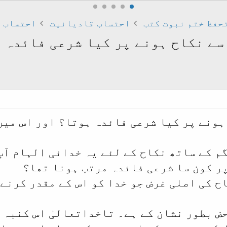
حفظ ختم نبوت کتب
احتساب قادیانیت
احتساب ق
 بیگم سے نکاح ہونے پر کیا شرعی فائد
ہونے پر کیا شرعی فائدہ ہوتا؟ اور اس میں
م کے ساتھ نکاح کے لئے یہ خدائی الہام آپ
پر کون سا شرعی فائدہ مرتب ہونا تھا؟
ح کی اصلی غرض جو خدا کو اس کے مقدر کرنے
حض بطور نشان کے ہے۔ تاخداتعالیٰ اس کنبہ 