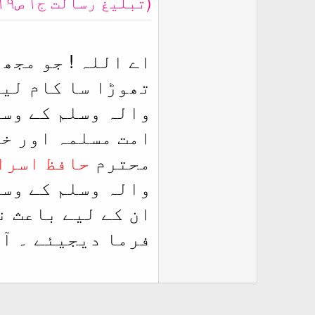
(تبلیغ رسالت ج۱ ص۱۱۹، مجموعہ اشتہارات ج۱ ص۱۶۱)
اے اللہ ! جو مجھ
تھوڑا سا کام لیا
والہ وسلم کے وسی
امت مسلمہ اور خ
محترم
حافظ اسرا
والہ وسلم کے وسی
ان کے لیے باعث ن
فرما دیجیئے ۔ آم