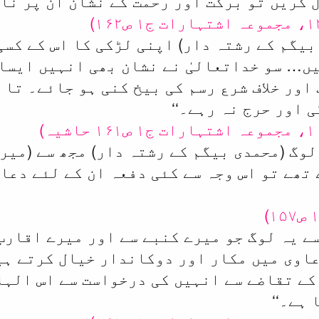
کریں تو برکت اور رحمت کے نشان ان پر ناز
 بیگم کے رشتہ دار) اپنی لڑکی کا اس کے کس
ں… سو خداتعالیٰ نے نشان بھی انہیں ایسا 
 اور خلاف شرع رسم کی بیخ کنی ہو جائے۔ تا
 اور حرج نہ رہے۔‘‘
لوگ (محمدی بیگم کے رشتہ دار) مجھ سے (میر
تھے تو اس وجہ سے کئی دفعہ ان کے لئے دعا 
سے یہ لوگ جو میرے کنبے سے اور میرے اقارب
اوی میں مکار اور دوکاندار خیال کرتے ہی
 کے تقاضے سے انہیں کی درخواست سے اس الہا
ہے۔‘‘