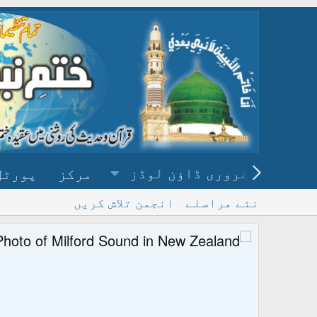
ضروری ڈاؤن لوڈز
مرکز
پورٹل
نئے مراسلے
انجمن تلاش کریں
پ
و ڈاؤن