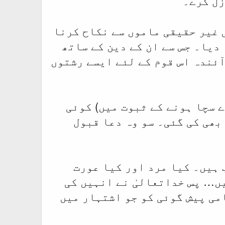
ل کرے۔‘‘
ی غیر حقیقی ماموں سے نکاح کرنا
دیا۔ جس سے ان کے دین کے ساتھ
 آئندہ اس قوم کے لئے ایسے رشتوں
ے سچا ہونے کے ثبوت میں) کوئی
بھی کی گئی۔ سو وہ دعا قبول
 ہیں۔ کیا مرد اور کیا عورت
ں… پس خداتعالیٰ نے انہیں کی
می پیش گوئی کو جو اشتہار میں