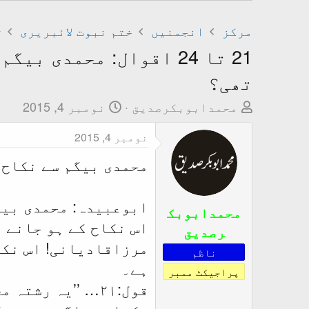
مرکز
انجمنیں
ختم نبوت لائبریری
ت
21 تا 24 اقوال: محمدی
تھی؟
T
ت
محمدابوبکرصدیق
نومبر 4, 2015
h
ا
نومبر 4, 2015
r
ر
e
ی
محمدی بیگم سے نکاح 
a
خ
d
ا
ابوعبیدہ: محمدی بیگ
s
ب
محمدابوبک
اس نکاح کے ہو جانے 
t
ت
رصدیق
a
د
مرزاقادیانی! اس نکا
ناظم
r
ا
ہے۔
پراجیکٹ ممبر
t
ء
قول:۲۱…
’’یہ رشتہ م
e