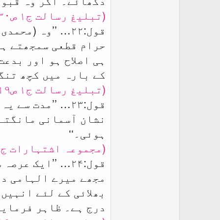
دکھائے۔ اگر وہ قبول 
r
(تبلیغ رسالت ج۱ ص۱۳۰، مجموعہ اشتہارات ج۱ ص۱۶۲)
قول:۲۲…
’’وہ (محمدی
حرام قطعی سمجھتے ہی
ہی اصلاح ہو اور بدعت
کے بارہ میں کچھ تنگی
(تبلیغ رسالت ج۱ ص۱۱۹، مجموعہ اشتہارات ج۱ ص۱۶۱ حاشیہ)
قول:۲۳…
’’مدت سے یہ 
نشان آسمانی مانگتے 
ہوئی۔‘‘
(مجموعہ اشتہارات ج۱ ص۱۵۷)
قول:۲۴…
’’ایک عرصہ 
مجھے میرے الہامی دع
بھلائی کے لئے انہیں
درج ہے۔ ظاہر فرمایا 