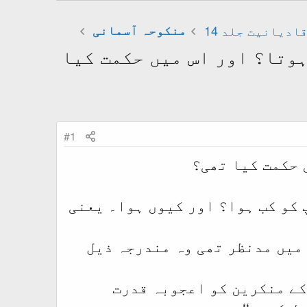
ادیانیت جلد 14
منکوحہ آسمانی
ہ ہوتا؟ اور اس میں حکمت کیا
#1
 حکمت کیا تھی؟
 کو کب ہوا؟ اور کیوں ہوا۔ یعنی
 میں مدنظر تھی وہ مندرجہ ذیل
کے منکرین کو اعجوبہ قدرت