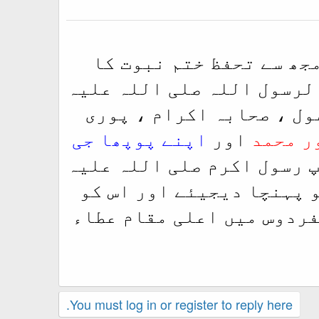
مجھ سے تحفظ ختم نبوت کا
الرسول اللہ صلی اللہ علیہ
ول ، صحابہ اکرام ، پوری
ر محمد
اور
اپنے پوپھا جی
پ رسول اکرم صلی اللہ علیہ
و پہنچا دیجیئے اور اس کو
فردوس میں اعلی مقام عطاء
You must log in or register to reply here.