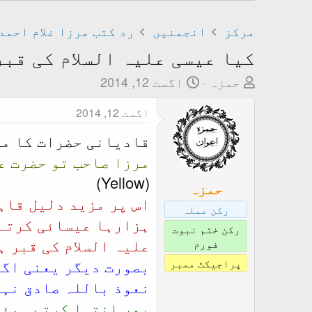
مرکز
انجمنیں
رد کتب مرزا غلام احمد
کیا عیسی علیہ السلام کی قبر
T
ت
حمزہ
اگست 12, 2014
h
ا
اگست 12, 2014
r
ر
e
ی
قادیانی حضرات کا ما
a
خ
مرزا صاحب تو حضرت عی
d
ا
(Yellow)
s
ب
حمزہ
اس پر مزید دلیل قاہ
t
ت
رکن عملہ
a
د
ہزارہا عیسائی کرتے 
رکن ختم نبوت
r
ا
علیہ السلام کی قبر ہ
فورم
t
ء
بصورت دیگر یعنی اگر
پراجیکٹ ممبر
e
نعوذ باللہ صادق نہی
r
پھر انتہا کرتے ہوئے