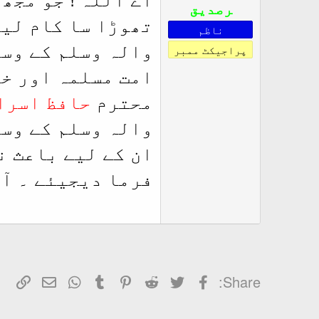
رصدیق
تھوڑا سا کام لیا
ناظم
والہ وسلم کے وسی
پراجیکٹ ممبر
امت مسلمہ اور خ
محترم
حافظ اسرا
والہ وسلم کے وسی
ان کے لیے باعث ن
فرما دیجیئے ۔ آم
Facebook
Twitter
Reddit
Pinterest
Tumblr
WhatsApp
ای میل
رب
Share: