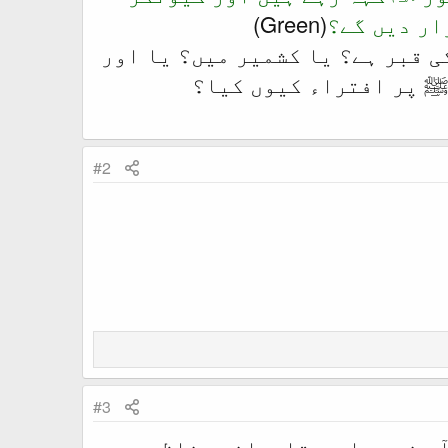
ار دیں گے؟
(Green)
ی قبر ہے؟ یا کشمیر میں؟ یا اور
رﷺ پر افتراء کیوں کیا؟
#2
#3
 رہا ہے ۔ اسے آپ نے مسلم و قادیانی مناظرہ