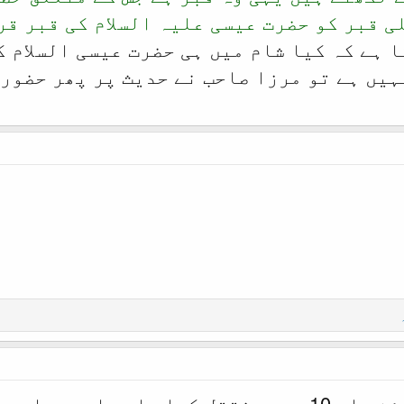
 قبر کو حضرت عیسی علیہ السلام کی قبر قر
 ہے کہ کیا شام میں ہی حضرت عیسی السلام ک
ہیں ہے تو مرزا صاحب نے حدیث پر پھر حضو
آپکی اس پوسٹ کو خزائن جلد 10 میں منتقل کیا جا