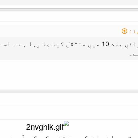
 :
آپکی اس پوسٹ کو خزائن جلد 10 میں منتقل کیا ج
ے۔
 حقیر انسان کو منتخب کر کے آپ نے 