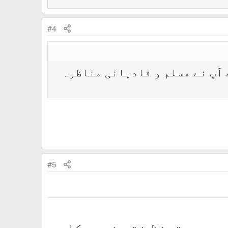
#4
ا رہا ہے ۔ اسے آپ نے مسلم و قادیانی مناظرہ
#5
مجھ سے تحفظ ختم نبوت کا