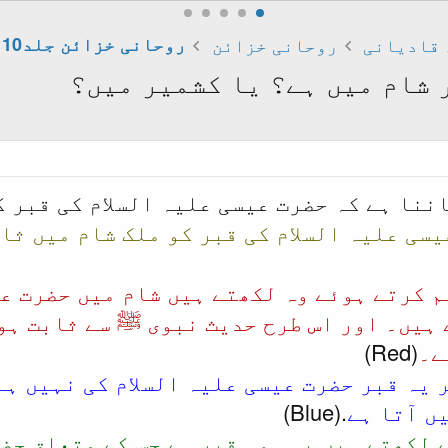
 قادیانی
روحانی خزائن
روحانی خزائن جلد10
 شام میں ہے؟ یا کشمیر میں؟
ننا ہے کہ حضرت عیسی علیہ السلام کی قبر 
سی علیہ السلام کی قبر کو ملک شام میں ثا
م کرتے ہوئے وہ لکھتے ہیں شام میں حضرت عی
ہیں۔ اور اس طرح حدیث نبوی ﷺ سے ثابت ہوت
ے۔
(Red)
 یہ قبر حضرت عیسی علیہ السلام کی نہیں ہے
ں آتا ہے
.(Blue)
 لکھتے ہیں یہی وہ قبر ہے جس کے متعلق حض