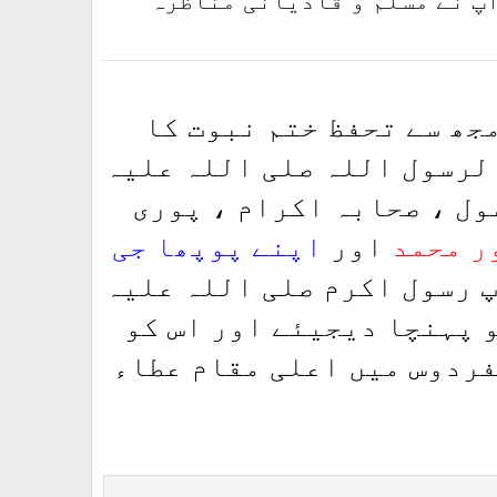
مجھ سے تحفظ ختم نبوت کا
الرسول اللہ صلی اللہ علیہ
ول ، صحابہ اکرام ، پوری
ر محمد
اور
اپنے پوپھا جی
پ رسول اکرم صلی اللہ علیہ
و پہنچا دیجیئے اور اس کو
فردوس میں اعلی مقام عطاء