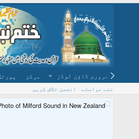
ضروری ڈاؤن لوڈز
مرکز
پورٹل
نئے مراسلے
انجمن تلاش کریں
پ
و ڈاؤن