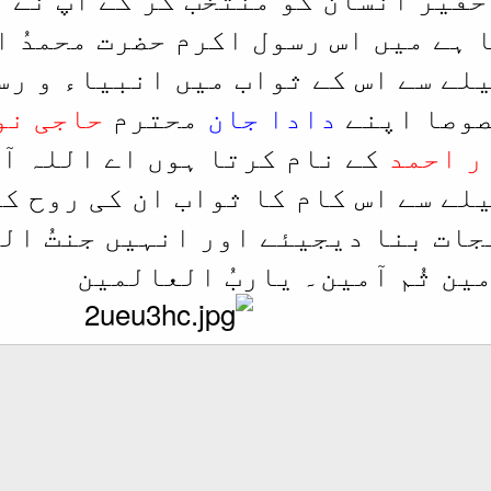
 ہے میں اس رسول اکرم حضرت محمدُ 
لے سے اس کے ثواب میں انبیاء و رس
صوصا اپنے
دادا جان
محترم
حاجی نو
ر احمد
کے نام کرتا ہوں اے اللہ آ
لے سے اس کام کا ثواب ان کی روح ک
جات بنا دیجیئے اور انہیں جنتُ ال
ین ثُم آمین۔ یاربُ العالمین
ط شامل کریں