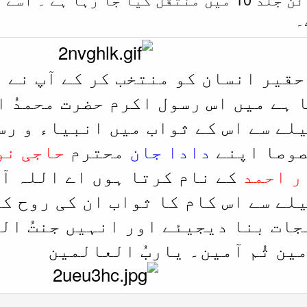
۔
 حقیر انسان کو منتخب کر کے آپ نے 
 ہے میں اس رسول اکرم حضرت محمدُ 
لے سے اس کے ثواب میں انبیاء و رس
صوصا اپنے
دادا جان
محترم
حاجی نو
ر احمد
کے نام کرتا ہوں اے اللہ آ
لے سے اس کام کا ثواب ان کی روح ک
جات بنا دیجیئے اور انہیں جنتُ ال
ین ثُم آمین۔ یاربُ العالمین