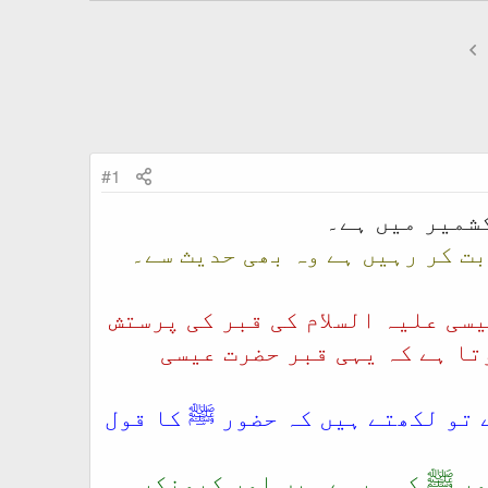
#1
کشمیر میں ہے۔
بت کر رہیں ہے وہ بھی حدیث سے۔
سی علیہ السلام کی قبر کی پرستش
ا ہے کہ یہی قبر حضرت عیسی
 تو لکھتے ہیں کہ حضور ﷺ کا قول
ور ﷺ کہہ رہے ہیں اور کیونکر