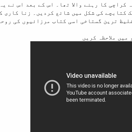
 کراچی کا رہنے والا تھا۔ اس کے بعد اس نے یہ
 کتابچے کی شکل میں شائع کردیں۔ زنا کاری ک
 میں ملاحظہ کریں