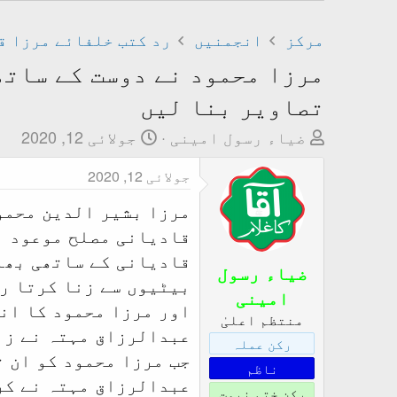
مرکز
انجمنیں
رد کتب خلفائے مرزا ق
مرزا محمود نے دوست کے ساتھ
تصاویر بنا لیں
T
ت
ضیاء رسول امینی
جولائی 12, 2020
h
ا
جولائی 12, 2020
r
ر
e
ی
مرزا بشیر الدین محمو
a
خ
قادیانی مصلح موعود ب
d
ا
قادیانی کے ساتھی بھا
s
ب
ضیاء رسول
بیٹیوں سے زنا کرتا ر
t
ت
امینی
اور مرزا محمود کا انت
a
د
منتظم اعلیٰ
عبدالرزاق مہتہ نے زن
r
ا
رکن عملہ
t
ء
جب مرزا محمود کو ان ت
ناظم
e
عبدالرزاق مہتہ نے کر
رکن ختم نبوت