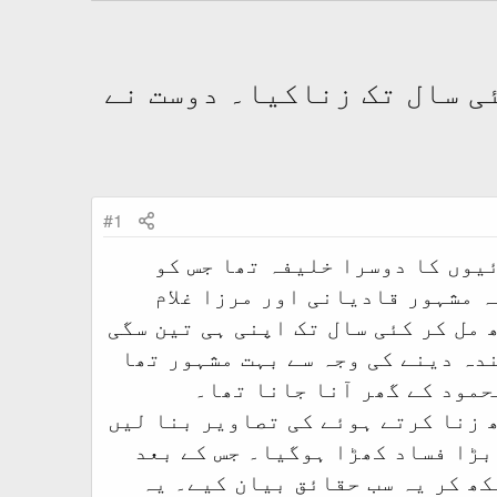
ی سال تک زناکیا۔ دوست نے
#1
یوں کا دوسرا خلیفہ تھا جس کو
 مشہور قادیانی اور مرزا غلام
مل کر کئی سال تک اپنی ہی تین سگی
دہ دینے کی وجہ سے بہت مشہور تھا
حمود کے گھر آنا جانا تھا۔
 زنا کرتے ہوئے کی تصاویر بنا لیں
بڑا فساد کھڑا ہوگیا۔ جس کے بعد
ھ کر یہ سب حقائق بیان کیے۔ یہ