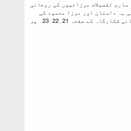
 ساری تفصیلات مرزائیوں کی روحانی
ی یہ داستان اور مرزا محمود کی
قرآن پاک کی شان میں غلیظ ترین گستاخی اسی کتاب مرزائیوں کی روحانی شکارگاہ کے صفحہ 21۔22۔23۔ پر