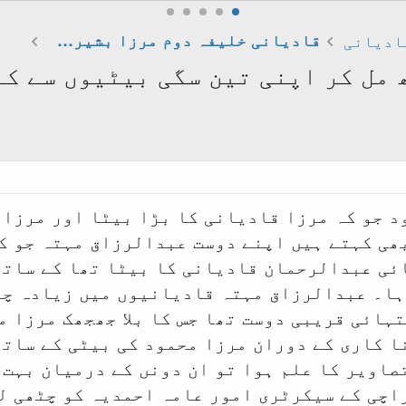
ادیانی
قادیانی خلیفہ دوم مرزا بشیرالدین محمود احمد
 مل کر اپنی تین سگی بیٹیوں سے کئ
د جو کہ مرزا قادیانی کا بڑا بیٹا اور مرزائ
ھی کہتے ہیں اپنے دوست عبدالرزاق مہتہ جو کہ
ئی عبدالرحمان قادیانی کا بیٹا تھا کے ساتھ 
ہا۔ عبدالرزاق مہتہ قادیانیوں میں زیادہ چن
ہائی قریبی دوست تھا جس کا بلا جھجھک مرزا م
ا کاری کے دوران مرزا محمود کی بیٹی کے ساتھ
صاویر کا علم ہوا تو ان دونں کے درمیان بہت 
اچی کے سیکرٹری امور عامہ احمدیہ کو چٹھی لک