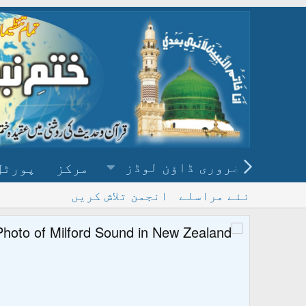
ضروری ڈاؤن لوڈز
مرکز
پورٹل
نئے مراسلے
انجمن تلاش کریں
پ
و ڈاؤن