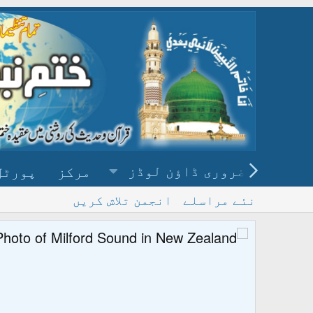
ضروری ڈاؤن لوڈز
مرکز
پورٹل
نئے مراسلے
انجمن تلاش کریں
پ
و ڈاؤن