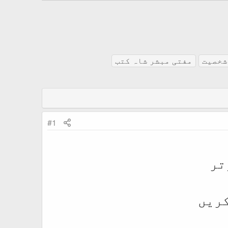
شخصیت
مفتی مبشر شاہ کتب
#1
تر
ریں