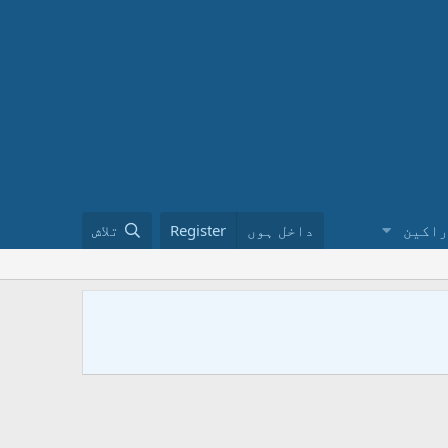
راکین
داخل ہوں
Register
تلاش
ختم نبوت 
کا طریقہ ن
urduinملاحظہ فرمائیں ۔ فیس بک پر ہمارے گروپ کو ضرور جوائن کریں