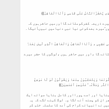
َذِی یُحْشَرُالنَّاسُ عَلَی قَدَمِی وَاَنَاالْعَاقِبُ))
میرے ذریعہ کفرکومٹائے گااورمیں حاشرہوں کہ
وں‘میرے بعدکوئی نیا نبی دنیامیں نہیںآئیگا۔
لَی عَقِبِی ، وَاَنَاالْعَاقِبُ وَالْعَاقِبُ الَّذِی لَیسَ بَعْدَہُ
ائے گا ،اور میں حاشر ہوں ،لوگوں کا حشر میرے
وْنَھَا وَیَتَعَجَّبُوْنَ مِنْھَا وَیَقُوْلُوْنَ لَوْ لَا مَوْضِعُ
لّٰہِ وَسَلاَمُہ‘ عَلَیْھِمْ اَجْمَعِیْنَ))
 بنایا اور اسے پورااور کامل بنایا سوائے ایک
ر ان کو پسند آنے لگا وہ لوگ کہنے لگے کہ یہ
یں نے انبیائے کرام کی آمد کا سلسلہ ختم کر