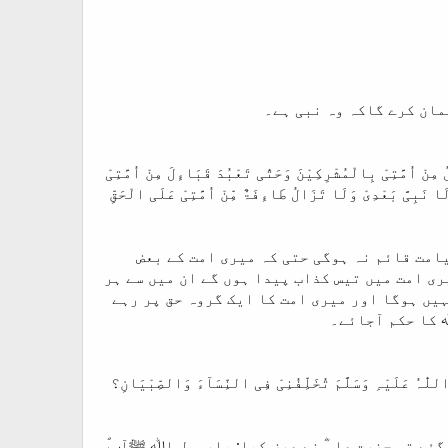
مان کرے گاکہ وہ نبی ہے۔
نْ اُمَّتِیْ بِالْمُشْرِکِیْنَ وَحَتّٰی تَعْبُدَ قَبَاءِلَ مِنْ اُمَّتِیْ
َا نَبِیَّ بَعْدِیْ وَلَا تَزَالُ طَاءِفَۃٌ مِّنْ اُمَّتِیْ عَلَی الْحَقِّ
یامت قائم نہ ہوگی حتی کہ میری امت کے بعض
ی امت میں تیس کذاب پیدا ہوں گے ان میں سے ہر
یں ہوگا اور میری امت کا ایک گروہ حق پر رہے
ﷲ کا حکم آجائے۔
ی اللّٰہُ عَلَیْہِ وَسَلَّمَ تُخَلِّفُنِیْ فِی النِّسَآءَ وَالصِّبْیَانِ؟
گئے تو حضرت علیؓ نے عرض کیا: یارسول اﷲ ﷺآپؐ