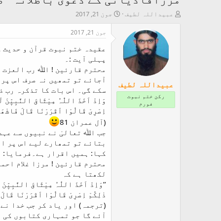
T
ت
عبیداللہ لطیف
جون 21, 2017
h
ا
r
ر
جون 21, 2017
e
ی
عقیدہ ختم نبوت قرآن و حدیث ک
a
خ
d
ا
پہلی آیت :۔
s
ب
محترم قارئین ! اﷲ رب العزت ن
t
ت
آجائے تو تمھیں نہ صرف اس پر 
عبیداللہ لطیف
a
د
سکے گی۔ اس بات کا تذکرہ رب ذ
r
ا
رکن ختم نبوت
وَاِذْ اَخَذَ اللّٰہُ مِیْثَاقَ النَّبِیّٖنَ لَمَ
t
ء
فورم
اِصْرِیْ قَالُوْا اَقْرَرْنَا قَالَ فَاشْھَدُ
e
r
(آل عمران 81
جب اﷲ تعالیٰ نے نبیوں سے عہد
بتائے تو تمھارے لیے اس پر ای
کہا: ہمیں اقرار ہے۔فرمایا: ت
محترم قارئین ! مرزا غلام احم
لکھتا ہے کہ
’’وَاِذْ اَخَذَ اللّٰہُ مِیْثَاقَ النَّبِیّٖنَ لَ
ذٰلِکُمْ اِصْرِیْ قَالُوْا اَقْرَرْنَا قَالَ 
(ترجمہ) اور یاد کر جب خدا نے
آئے گا جو تمہاری کتابوں کی ت