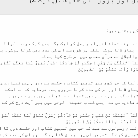
ی روشنی میں:۔
ے اپنے تمام انبیاء و رسل کو ایک جگہ جمع کرکے وعدہ لیا کہ
ایمان لانا ہوگا بلکہ ہر طرح سے ا س کی مدد بھی کرنا ہوگی۔ ی
والجلال نے قرآن مقدس میں اس طرح کیا ہے کہ
آ آتَیْتُکُمْ مِّنْ کِتٰبٍ وَّ حِکْمَۃٍ ثُمَّ جَآءَکُمْ رَسُوْلٌ مُّصَدِّقٌ لِّمَا مَعَکُمْ لَتُؤْمِ
وْا وَاَنَا مَعَکُمْ مِّنَ الشّٰھِدِیْنَ
 لیا کہ جو کچھ میں تمھیں کتاب و حکمت سے دوں ، پھرتمہارے پا
مان لانا اور اس کی مدد کرنا ضروری ہے۔ فرمایا کہ تم اسکے اق
وا ب گواہ رہو میں بھی تمھارے ساتھ گواہوں میں سے ہوں۔
د قادیانی نے اپنی کتاب حقیقۃ الوحی میں یہی آیت درج کر کے 
مَآ آتَیْتُکُمْ مِّنْ کِتٰبٍ وَّ حِکْمَۃٍ ثُمَّ جَآءَکُمْ رَسُوْلٌ مُّصَدِّقٌ لِّمَا مَعَکُمْ لَتُؤْم
فَاشْھَدُوْا وَاَنَا مَعَکُمْ مِّنَ الشّٰھِدِیْنَ
 تمام رسولوں سے عہد کہ جب میں تمہیں کتاب اور حکمت دوں گا 
صدیق کرے گا تمہیں اس پر ایمان لانا ہو گا اور اس کی مدد کرن