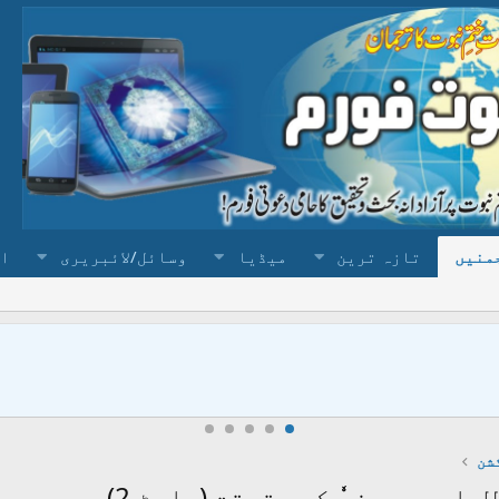
منیں
تازہ ترین
میڈیا
وسائل/لائبریری
ا
شن
اور بروز ٗٗٗ کی حقیقت (پارٹ 2)