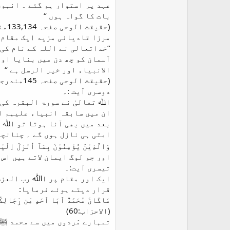
عہد پر استوار ہو گئے ۔ انہوں
بات کا گواہ ہوں ‘‘
(حقیقت الوحی صفحہ 133,134مندرجہ قادیانی خزائین جلد 22صفحہ 133,134)
مرزا قادیانی مزید ایک مقام 
’’خداتعالی نے اللہ کے نام کی
آسمان کو چھ دن میں بنایا اور
الانبیاء اور خیر الرسل ہے ‘‘
(حقیقت الوحی صفحہ 145مندرجہ قادیانی خزائین جلد 22صفحہ 145)
دوسری آیت :۔
اﷲ تعالیٰ نے سورۃ البقرہ کی 
ان میں سابقہ انبیاء علیہم ال
بعد میں بھی آنا ہوتا تو اﷲ ت
امتی ہی نازل ہوں گے ۔ چنانچہ
وَالَّذِیْنَ یُؤْمِنُوْنَ بِمَآ اُنْزِلَ اِلَی
اور جو لوگ ایمان لاتے ہیں اس
تیسری آیت:۔
ایک اور مقام پر اﷲ رب العزت 
قرار دیتے ہوئے فرمایا:
مَاکَانَ مُحَمَّدٌ اَبَا اَحَدٍ مِّن رِّجَالِکُ
(الاحزاب:60)
تمہارے مَردوں میں سے محمد ﷺک