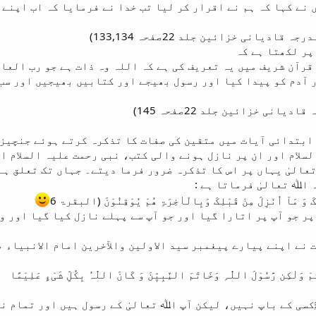
 نے کہا کہ ہم نے اقرار کر لیا تب خدا نے فرمایا کہ اب اپنے
پر لکھتا ہے کہ
 قرآن شریف میں یہ تعریف کی ہے کہ اللہ وہ ذات ہے جو رب العا
 آدم کو پیدا کیا اور رسول بھیجے اور کتابیں بھیجیں اور سب
ابتدائی آیات میں متقین کی صفات کا تذکرہ کرتے ہوئے جنچیزو
سلام اور ان پر نازل ہونے والی کتب، نبی رحمت علیہ السلام او
عالیٰ یہاں پر اس کا تذکرہ ضرور فرما دیتے۔ جہاں تک تعلق ہے 
 اﷲ تعالیٰ فرماتا ہے :
ْکَ وَ مَآ اُنْزِلَ مِنْ قَبْلِکَ وَبِالْاٰخِرَۃِ ھُمْ یُوْقِنُوْنَ (البقرۃ 6
 پر جو آپ پر اتارا گیا اور جو آپ سے پہلے نازل کیا گیا اور 
نے اپنے پیارے پیغمبر سید الاولین والآخرین امام الانبیاء 
مْ وَلٰکِن رَّسُوْلَ اللّٰہِ وَخَاتَمَ النِّبِیّٖنَ وَ کَانَ اللّٰہُ بِکُلِّ شَیْءٍ عَلِیْمًا
سی کے باپ نہیں، لیکن آپ اﷲ تعالیٰ کے رسول ہیں اور تمام نب