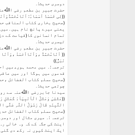
دوسری حدیث:۔
حضرت جبیر بن مطعم رضی اﷲعنہ
((لِی خَمْسَۃُ اَسْمَاءُ: اَنَامُحَمَّدٌوَاَ
(صحیح بخاری کتاب المناقب حدیث نمبر:
یعنی میرے پانچ نام ہیں۔میں 
تمام انسانوں کا(قیامت کے دن
تیسری حدیث:۔
حضرت جبیر بن مطعم رضی اﷲعنہ
(( اَنَامُحَمَّدٌ ،وَاَنَااَحْمَدُ ،وَاَنَا
نَبَیٌّ))
ترجمہ:۔ میں محمد ہوں،میں اح
قدموں میں ہوگا اور میں عاقب 
(صحیح مسلم کتاب الفضائل ،حدیث نمبر: 2354،دارالسلام حد
چوتھی حدیث:۔
سیدنا جابررضی اﷲعنہ سے روا
((مَثَلِیْ وَمَثَلُ الْاَنْبِیَآءَ کَمَثَلِ رَج
اللَّبِنَۃِ قَالَ رَسُوْلُ اللّٰہِ صَلَّی اللّٰ
(صحیح مسلم کتاب الفضائل حدیث نمبر :،,2287دار
ترجمہ :۔ میری مثال اور دوسرے
اینٹ کی جگہ کے کہ وہ خالی رہ
ایک اینٹ کیوں نہ رکھ دی گئی 