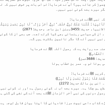
ھوڑ کر جاتے ہیں؟ آپ ؐنے فرمایا: تم اس بات پر خوش نہیں کہ ت
مگر میرے بعد کوئی نبی نہیں۔
کہ نبی ﷺنے فرمایا:
َنْبِیَاءُ کُلَّمَا ھََلَکَ نَبِيٌّ خَلَفَہ‘ نَبِيٌّ اَخَرُ وَإِنَّہ‘ لَا نَبِیَّ بَعْدِیْ وَسَیَک
نن ابن ماجہ ،حدیث: 2871)
 ان کی سیاسی رہنمائی بھی کیا کرتے تھے۔ جب بھی ان کا کوئی
 نبی نہیں آئے گا مگر نائبین بکثرت ہوں گے۔
عنہ سے روایت ہے کہ رسول اللہ ﷺ نے فرمایا
 الْخَطَّابِ))
36حسن)
 ہوتا تو وہ عمر بن خطاب ہوتا
 کریم ﷺنے فرمایا:
عَتْ فَلَا رَسُوْلَ بَعْدِیْ وَلَا نَبِیَّ))
س بن مالک حدیث: 2272)
ع ہو چکا ہے۔ میرے بعد اب نہ کوئی رسول ہے اور نہ کوئی نبی۔
سول دونوں کی نبی آخر الزمان ﷺکے بعد آنے کی نفی کی گئی ہے
ڑے کذاب داعی نبوت مرزا قادیانی کا اپنا بیان قابل توجہ ہے