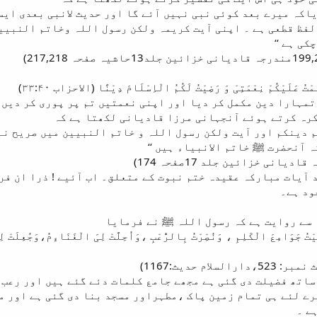
اکہ میرے بعد کوئی نبی نہیں آئے گا اور حدیث لانبی بعدی ایسی
لفظ قطعی ہے ۔ اپنی آیت کریمہ ولکن رسول اللہ وخاتم النبیین
ی ہے ‘‘
َمْتُ عَلَیْکُمْ نِعْمَتِیْ وَ رَضِیْتُ لَکُمُ الْاِسْلَامَ دِیْنًا (الاحزاب ۳۳:۴۰)
تمہارا دین مکمل کر دیا اور اپنی نعمتیں تم پر پوری کر دیں 
کرہ کرتے ہوئے آنجہانی مرزا قادیانی لکھتا ہے کہ
م دینکم اور آیت ولکن رسول اللہ و خاتم النبیین میں صریح نب
 آنحضرت ﷺ خاتم الانبیاء ہیں ‘‘
 آیات مبارکہ عقیدہ ختم نبوت کے متعلق۔ اب آئیے ! ذرا ان ف
ود ہے۔
 سے روایت ہے کہ رسول اللہ ﷺ نے فرمایا
ِیْتُ جَوَامِعَ الْکَلِمِ ، وَنُصِْرْتُ بِالرُّعْبِ ،وَاُحِلَّتْ لِیَ الْغَنَاءِمُ،وَجُعِلَتْ ل
م حدیث:1167)
ساتھ فضیلت دی گئی ہے مجھے جامع کلمات دئے گئے ہیں اور رعب 
یرے لئے ہی تمام زمین پاک ،مطہراور مسجد بنا دی گئی ہے اور 
ے ۔