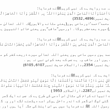
 سے روایت ہے کہ نبی کریمﷺنے فرمایا:
نَااَحْمَدُوَاَنَاالْمَاحِیُ الَّذِیْ یَمْحُوْااللّٰہُ بِہِ الْکُفْرَ وَاَنَا الْحَاشِرَالّ
3532،4896)
محمد‘احمد‘اورماحی ہوں(یعنی مٹانے والاہوں)کہ اللہ تعالیٰ 
) میرے بعدحشرہوگا۔ اورمیں’’عاقب‘‘ہوں یعنی خاتم النبیین ہ
 سے روایت ہے کہ نبی کریمﷺنے فرمایا:
الْمَاحِیُ الَّذِیْ یَُمْحَی بِیَ الْکُفْرَ ،وَاَنَا الْحَاشِرُالَّذِی یُحْشَرُالنَّاسُ عَ
مد ہوں ،میں ماحی ہوں یعنی اللہ تعالی میرے ذریعے کفر کو مٹ
ہوں اور عاقب وہ ہے جس کے بعد کوئی نبی نہ ہو ۔
یث نمبر6105،6107)
یت ہے کہ نبی کریمﷺنے فرمایا:
ُلٍ بَنیٰ دَارًا فَاَتَّمَھَا وَاَکْمَلَھَا اِلَّا مَوْضِعَ لَبِنَۃٍ فَجَعَلَ النَّاسُ یَدْخُلُ
ہُ عَلَیْہِ وَسَلَّمَّ فَاَنَا مَوْضِعُ اللَّبِنَۃِ جِءْتُ فَخَتَمْتُ الْاَنْبِیَآءَ صَلَواتُ ال
السلام، 5953 )
 انبیائے کرام کی مثال اس آدمی کی طرح ہے کہ جس نے ایک گھر
 گئی لوگ اس گھر کے اندر داخل ہوکر اسے دیکھنے لگے اور وہ گھ
رسول اللہ ﷺ نے فرمایا میں ہی اس اینٹ کی جگہ آیا ہوں اور م