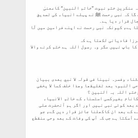
منکرین ختم نبوت ’’خاتم النبین‘‘ کامعنیٰ
ے گا کہ نبی رحمت ﷺ نے پہلے انبیاء کی تصدیق
جال قرار دیا ہے۔
ا ہے، کیونکہ نبی رحمت نے اپنے فرامین میں لَا
مرزا قادیانی لکھتا ہے کہ
یں سے کسی مرد کا باپ نہیں مگر وہ رسول اللہ ہے ختم کرنے والا
تثناء وفسرہ نبینا فی قولہ لا نبي بعدی ببیان
ی النبوۃ بعد تغلیقھا وھذا خلف کما لا یخفی
ختم اللہ بہ النبین ؟
کانام بغیرکسی استسناء کے خاتم الانبیاء
 بعد کوئی نبی نہیں اور اگر ہم آنحضرت صلی
ے کے بعد ان کاکھلنا جائز قرار دیں گے، جو
 آسکتا ہے جب کہ آپ کی وفات کے بعد وحی منقطع