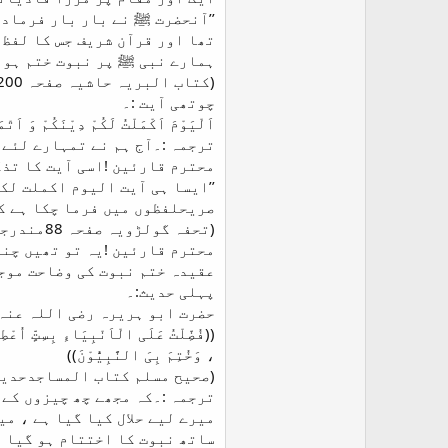
’’آنحضرت ﷺ نے بار بار فرمادی
تھا اور قرآن شریف جس کا لفظ 
ہمارے نبی ﷺ پر نبوت ختم ہو چک
(کتاب البریہ حاشیہ صفحہ 199,200مندرجہ قادیانی خزائین جلد13حاشیہ صفحہ 217,218)
چوتھی آیت :۔
اَلْیَوْمَ اَکْمَلْتُ لَکُمْ دِیْنَکُمْ وَ اَتْم
ترجمہ :۔آج ہم نے تمہارے لئے 
محترم قارئین !اسی آیت کا تذ
’’ایسا ہی آیت الیوم اکملت لک
صریحلفظوں میں فرما چکا ہے کہ
(تحفہ گولڑویہ صفحہ 88مندرجہ قادیانی خزائین جلد 17صفحہ 174)
محترم قارئین !یہ تو تھیں چند
عقیدہ ختم نبوت کی وضاحت موج
پہلی حدیث:۔
حضرت ابو ہریرہ رضی اللہ عنہ
((فُضِّلْتُ عَلَی الْاَنْبِیَاءِ بِسِتٍّ اُعْط
، وَخُتِمَ بِیَ النَّبِیُّوْنَ))
(صحیح مسلم کتاب المساجدحدیث نمبر: 523،دارالسلا
ترجمہ :۔کہ مجھے چھ چیزوں کے 
میرے لیے حلال کیا گیا ہے ، م
ساتھ نبوت کا اختتام ہو گیا ہ