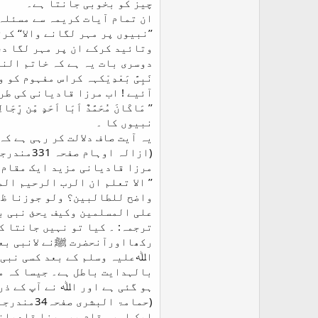
چیز کو بخوبی جانتا ہے۔
ان تمام آیات کریمہ سے مسئلہ 
’’نبیوں پر مہر لگانے والا‘‘ 
وتائید کرکے ان پر مہر لگا دی
دوسری بات یہ ہے کہ خاتم النب
نَبِیَّ بَعْدِیْکہہ کراس مفہوم ک
آئیے ! اب مرزا قادیانی کی طر
’’ مَاکَانَ مُحَمَّدٌ اَبَا اَحَدٍ مِ
نبیوں کا ۔
یہ آیت صاف دلالت کر رہی ہے کہ
(ازالہ اوہام صفحہ 331مندرجہ قادیانی خزائین جلد3صفحہ 431)
مرزا قادیانی مزید ایک مقام 
’’ الا تعلم ان الرب الرحیم ال
واضح للطالبین؟ ولو جوزنا ظھ
علی المسلمین وکیف یحئ نبی ب
ترجمہ: ۔ کیا تو نہیں جانتا ک
رکھااورآنحضرت ﷺنے لانبی بعدی
اﷲعلیہ وسلم کے بعد کسی نبی ک
بالہدایت باطل ہے۔ جیسا کہ مس
ہو گئی ہے اور اﷲ نے آپ کے ذر
(حمامۃ البشری صفحہ34مندرجہ روحانی خزائن جلد 7صفحہ 200)
ایک اور مقام پر مرزا قادیانی