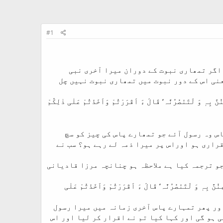
#1
 اگر تمھاری نبوت کے دوران میرا آخری نبی
عنی اس کے دور نبوت میں تمھاری نبوت نہیں چل
نُنَّ بِہٖ وَ لَتَنْصُرُنَّہ‘ قَالَ ءَ اَقْرَرْتُمْ وَاَخَذْتُمْ عَلٰی ذٰلِکُمْ
س وہ رسول آئے جو تمھارے پاس کی چیز کو سچ
راری ہو اوراس پر میرا ذمہ لے رہے ہو؟ سب نے
جو ترجمہ کیا ہے ملاحظہ ہو چنانچہ مرزا قادیانی
ِنُنَّ بِہٖ وَ لَتَنْصُرُنَّہ‘ قَالَ ءَ اَقْرَرْتُمْ وَاَخَذْتُمْ عَلٰی
اور پھر تمہارے پاس آخری زمانہ میں میرا رسول
ی ہو گی اور کہا کیا تم نے اقرار کر لیا اور اس