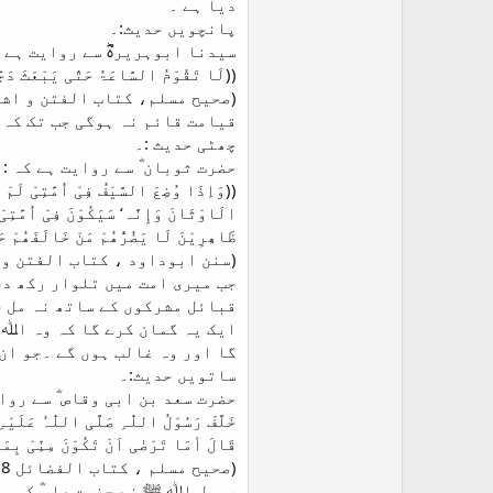
دیا ہے ۔
پانچویں حدیث:۔
سیدنا ابوہریرہؓ سے روایت ہے
((لَا تَقُوْمُ السَّاعَۃُ حَتّٰی یَبْعَثَ دَجَّ
(صحیح مسلم، کتاب الفتن و اشراط الساعۃ 7342،
قیامت قائم نہ ہوگی جب تک کہ 
چھٹی حدیث :۔
حضرت ثوبان ؓ سے روایت ہے کہ :
((وَاِذَا وُضِعَ السَّیْفُ فِیْ اُمَّتِیْ لَمْ 
الَاوْثَانَ وَإِنَّہ‘ سَیَکُوْنَ فِیْ اُمَّتِیْ 
ظَاھِرِیْنَ لَا یَضُرُّھُمْ مَنْ خَالَفَھُمْ ح
(سنن ابوداود ، کتاب الفتن والملاحم :4252 ، جامع ترمذی ، ک
جب میری امت میں تلوار رکھ دی
قبائل مشرکوں کے ساتھ نہ مل ج
ایک یہ گمان کرے گا کہ وہ اﷲ 
گا اور وہ غالب ہوں گے ۔جو ان
ساتویں حدیث:۔
حضرت سعد بن ابی وقاص ؓ سے روای
خَلَّفَ رَسُوْلُ اللّٰہِ صَلَّی اللّٰہُ عَلَیْہ
قَالَ أمَا تَرْضٰی اَنْ تَکُوْنَ مِنِّیْ بِمَنْ
(صحیح مسلم ، کتاب الفضائل 6218، صحیح بخاری 4416)
رسول اﷲ ﷺ نے حضرت علیؓ کو مد