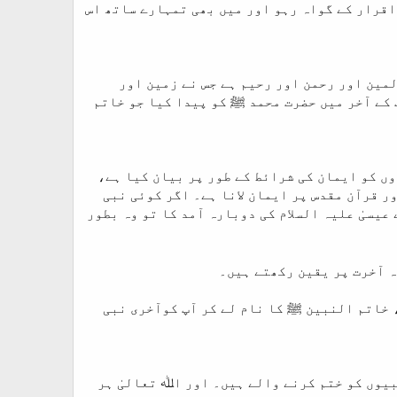
 اقرار کے گواہ رہو اور میں بھی تمہارے ساتھ اس
لمین اور رحمن اور رحیم ہے جس نے زمین اور
 کے آخر میں حضرت محمد ﷺ کو پیدا کیا جو خاتم
ں کو ایمان کی شرائط کے طور پر بیان کیا ہے،
ر قرآن مقدس پر ایمان لانا ہے۔ اگر کوئی نبی
عیسیٰ علیہ السلام کی دوبارہ آمد کا تو وہ بطور
وہ آخرت پر یقین رکھتے ہیں۔
، خاتم النبین ﷺ کا نام لے کر آپ کوآخری نبی
یوں کو ختم کرنے والے ہیں۔ اور اﷲ تعالیٰ ہر