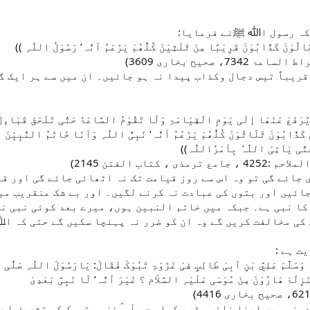
 کہ رسول اﷲ ﷺنے فرمایا:
الُوْنَ کَذَّابُوْنَ قَرِیْبًا مِنْ ثَلٰثِیْنَ کُلُّھُمْ یَزْعَمُ اَنَّہ‘ رَسُوْلُ اللّٰہِ ))
 صحیح بخاری 3609)
قریباً تیس دجال وکذاب پیدا نہ ہو جائیں۔ ان میں سے ہر ایک گ
یُرْفَعْ عَنْھَا إلٰی یَوْمِ الْقِیَامَۃِ وَلَا تَقُوْمُ السَّاعَۃُ حَتّٰی تَلْحَقَ قَبَاءِلُ مِ
کَذَّابُوْنَ ثَلَاثُوْنَ کُلُّھُمْ یَزْعُمُ اَنَّہ‘ نَبِیُّ اللّٰہِ وَاَنَا خَاتَمُ النَّبِیّٖنَ ل
َتّٰی یَاْتِیَ اللّٰہُ بِاَمْرُاللّٰہ))
تاب الفتن 2145)
 جائے گی تو وہ اس سے روز قیامت تک نہ اٹھائی جائے گی اور ق
ائیں اور بتوں کی عبادت نہ کرنے لگیں۔ اور بے شک عنقریب میر
کا نبی ہے۔ جبکہ میں خاتم النبین ہوں، میرے بعد کوئی نبی نہ
 کی مخالفت کریں گے وہ ان کو ضرر نہ پہنچا سکیں گے حتی کہ ا
ت ہے :
ِ وَسَلَّمَ عَلِيَّ بْنِ اَبِیْ طَالِبٍ فِیْ غَزْوَۃِ تَبُوْکَ فَقَالَ: یَارَسُوْلَ اللّٰہِ صَلَّ
زِلَۃَ ھَارُوْنَ مِنْ مُوْسٰی عَلَیْہِ السَّلاَم ؟ غَیْرَ اَنَّہ‘ لَا نَبِیَّ بَعْدِیْ
ینہ میں اپنا نائب مقرر کیا۔ جب آپ ؐ غزوہ تبوک کو تشریف لے 