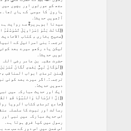
مجھ کو عورتوں اور بچوں میں چ
ہارون ؑ کا موسی ؑ کے ہاں تھا۔
آٹھویں حدیث:۔
سیدنا ابوہریرہؓ سے روایت ہے 
((کَانَتْ بَنُوْ اِسْرَاءِیْلَ تَسُوْسُھُمُ الْا
(صحیح بخاری ، کتاب الاحادیث الانبیاء حدیث :3455،س
ترجمہ: بنی اسرائیل کے انبیاء
لیکن یاد رکھو میرے بعد کوئی
نویں حدیث:۔
حضرت عقبہ بن عامر رضی اللہ 
((لَوْکَانَ نَبِیٌّ بَعْدِی لَکَانَ عُمَرَبْنَ
(سنن ترمذی ابواب المناقب ،حدیث : 86
ترجمہ:۔اگر میرے بعد کوئی نبی
دسویں حدیث:۔
ایک اور حدیث مبارکہ میں نبی
((اِنَّ الرَّسَالَۃَ وَالنَبُوَّۃَ قَدِ انْقَطَ
(جامع ترمذی کتاب الرویا رواہ ان
رسالت اور نبوت کا سلسلہ منقط
اس حدیث مبارکہ میں نبی اور ر
رسول میں کیا فرق ہوتا ہے۔
اس ضمن میں اس دور کے سب سے ب