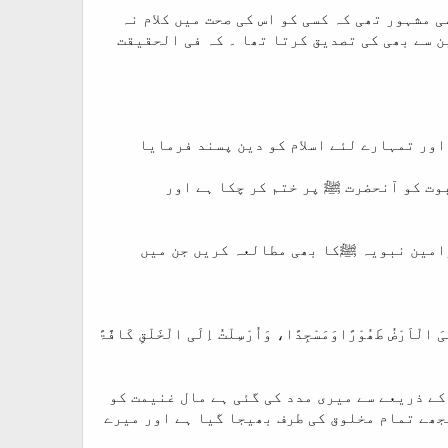
 مشہور تھی کہ کسی کو اس کی صحت میں کلام نہ
 سے بھی کی تصدیق کرتا تھا ۔ کہ فی الحقیقت
اور تمہارے لئے اسلام کو دین پسند فرمایا
وت کو آنحضرت ﷺ پر ختم کر چکا ہے اور
رامین نبویہ ﷺکا بھی مطالعہ کریں جن میں
ِیَ الْاَرْضُ طَھُوْرًاوَمَسْجِدًا، وَاُرْسِلْتُ اِلَی الْخَلْقِ کَافَّۃً
کے ذریعے سے میری مدد کی گئی ہے مال غنیمت کو
مجھے تمام مخلوق کی طرف بھیجا گیا ہے اور میرے