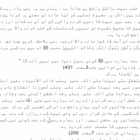
ختم نبوت بالکل واضح ہو جاتا ہے ۔ یہاں پر یہ بھی یاد رہے کہ 
کرتے ہیں۔اگر یہ مفہوم تسلیم کر لیا جائے تو معنیٰ یہ کرنا پڑ
 ۔ بعد میں نبوت کا دعویٰ کرنے والوں کو تو آپ نے کذاب اور د
ین کا صحیح مفہوم تو نبیوں کے سلسلے کو ختم کرنے والا ہی بنت
و واضح کردیا ہے۔
ف سے اس آیت کا کیا جانے والا ترجمہ بھی ملاحظہ کریں چنانچہ 
ّن رِّجَالِکُمْ وَلٰکِن رَّسُوْلَ اللّٰہِ وَخَاتَمَ النِّبِیّٖنَ محمد ﷺ تم م
 بعد ہمارے نبی ﷺ کوئی رسول دنیا میں نہیں آئے گا ‘‘
پر لکھتا ہے کہ
متفضل سمّٰی نبینا صلی اللہ علیہ وسلم خاتم الانبیاء بغیر اس
ور نبی بعد نبینا صلی اللہ علیہ وسلم لجوزنا انفتاح باب وح
عد رسولنا صلی اللہ علیہ وسلم وقد انقطع الوحی بعد وفاتہ و
ہ فضل اور رحم کرنے والے رب نے ہمارے نبی صلی اﷲعلیہ وسلم 
 سے طالبوں کے لیے بیان واضح سے اس کی تفسیر کی ہے کہ میرے
ے ظہور کو جائز قرار دیں تو وحی نبوت کے دروازہ کے بند ہون
لمانوں پر مخفی نہیں۔ اور ہمارے رسولؐ کے بعد کوئی نبی کیسے
یعے نبیوں کا سلسلہ ختم کردیا ہے۔
 خود ہی اس آیت کی تفسیر کرتے ہوئے لکھتا ہے کہ