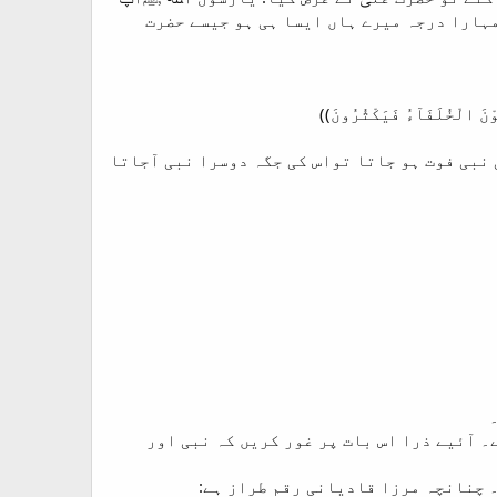
مہارا درجہ میرے ہاں ایسا ہی ہو جیسے حضرت
ُوْنَ الْخُلَفَآءُ فَیَکْثُرُونَ))
 نبی فوت ہو جاتا تواس کی جگہ دوسرا نبی آجاتا
۔ آئیے ذرا اس بات پر غور کریں کہ نبی اور
۔ چنانچہ مرزا قادیانی رقم طراز ہے: