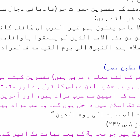
ئے کہ مفسرین حضرات جو (قادیانی دجال سے 
 فرماتے ہیں:
ا عاجم یعنون بہم غیر العرب ای طائفہ کان
 من ھذہ الامۃ الذین لم یلحقوا باوائلھم 
فیہ کل من دخل فی الاسلام بعد النبیa الی ی
 کے لئے معلم و مربی ہیں) مفسرین کہتے ہی
 ہو یہ حضرت ابن عباس کا قول ہے اور مقات
 ہے کہ امیین سے عرب مراد ہیں، اور آخرین 
تک اسلام میں داخل ہوں گے۔ وہ سب مراد ہی
‘‘
 الصحابۃ الی یوم الدین
گ ہیں جو صحابہؓ کے بعد قیامت تک آئیں گے۔