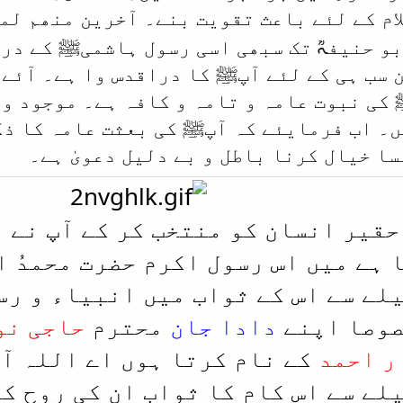
ام کے لئے باعث تقویت بنے۔
آخرین منھم لم
ابو حنیفہؒ تک سبھی اسی رسول ہاشمیﷺ کے در
 سب ہی کے لئے آپﷺ کا دراقدس وا ہے۔ آئے 
کی نبوت عامہ و تامہ و کافہ ہے۔ موجود و غ
۔ اب فرمایئے کہ آپﷺ کی بعثت عامہ کا ذکر
ا خیال کرنا باطل و بے دلیل دعویٰ ہے۔
 حقیر انسان کو منتخب کر کے آپ نے 
 ہے میں اس رسول اکرم حضرت محمدُ 
لے سے اس کے ثواب میں انبیاء و رس
صوصا اپنے
دادا جان
محترم
حاجی نو
ر احمد
کے نام کرتا ہوں اے اللہ آ
لے سے اس کام کا ثواب ان کی روح ک