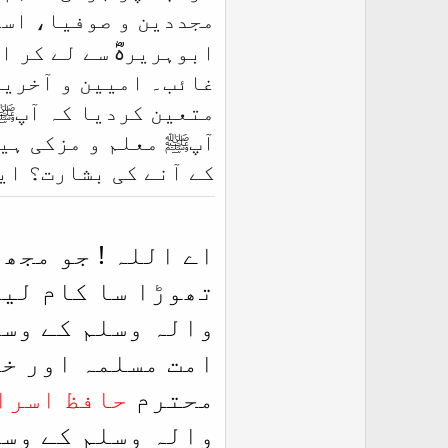
مجددین و صوفیا، اسل
ابوہریرہؓ سے لے کر 
غائب۔ امیین و آخرین
متعین کردیا کہ آپﷺ 
آپﷺ معلم و مزکی ہیں
کے آنے کی بشارت؟ ایس
اے اللہ ! جو مجھ
تھوڑا سا کام لیا
والہ وسلم کے وسی
امت مسلمہ اور خ
محترم
حافظ اسرا
والہ وسلم کے وسی