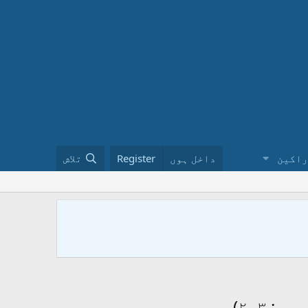
راکین
داخل ہوں
Register
تلاش
ختم نبوت 
کا طریقہ ن
urduinملاحظہ فرمائیں ۔ فیس بک پر ہمارے گروپ کو ضرور جوائن کریں