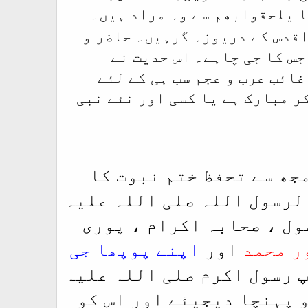
سے وہ مراد ہیں۔
ا یلحقوابھم
اقدس کے دریوزہ گرہیں۔ حاضر و
جس کا جی چاہے۔ اس حدیث نے
ائب عرب و عجم سب ہی کے لئے
 مبارک ہے یا کسی اور نئے نبی
مجھ سے تحفظ ختم نبوت کا
الرسول اللہ صلی اللہ علیہ
ول ، صحابہ اکرام ، پوری
ر محمد
اور
اپنے پوپھا جی
پ رسول اکرم صلی اللہ علیہ
و پہنچا دیجیئے اور اس کو