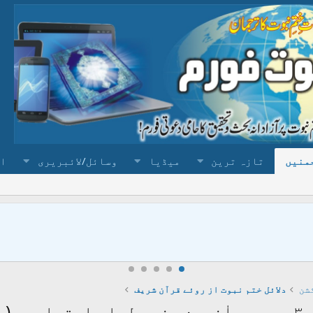
منیں
تازہ ترین
میڈیا
وسائل/لائبریری
ا
شن
دلائل ختم نبوت از روئے قرآن شریف
۲)