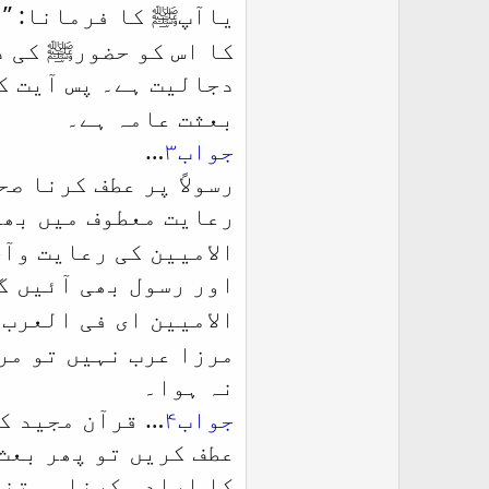
یاآپﷺ کا فرمانا: ’’
کا اس کو حضورﷺ کی د
دجالیت ہے۔ پس آیت کر
بعثت عامہ ہے۔
جواب۳
…
رسولاً پر عطف کرنا ص
رعایت معطوف میں بھی
الامیین کی رعایت وآ
اور رسول بھی آئیں گ
الامیین ای فی العرب 
مرزا عرب نہیں تو مر
نہ ہوا۔
جواب۴
… قرآن مجید کی
عطف کریں تو پھر بعث
کا ارادہ کرنا ممتنع