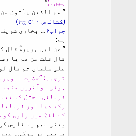
ہیں۔)
‘‘
’’
ھم الذین یأتون من 
(کشاف ص ۵۳۰ ج۴)
جواب۶
…
ہے:
’’
عن ابی ہریرۃؓ قال 
قال قلت من ھم یا رس
علی سلمان ثم قال لو
ترجمہ: ’’حضرت ابوہر
ہوئی۔
وآخرین منھم 
فرمائی۔ حتیٰ کہ تیس
رکھ دیا اور فرمایا 
کے لفظ میں راوی کو ش
یعنی عجم یا فارس کی
مرتبہ پر ہوگی۔ عجم 