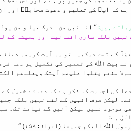
 یا یعلمھم کی ضمیر پر ہے
ہے کہ آپﷺ کی تعلیم و دعوت صحابہؓ اور ان
ماتے ہیں:
’’
انا نبی من ادرک حیا و من یول
 نہیں بلکہ ساری انسانیت اور ہمیشہ کے ل
ضاً کے تحت دیکھیں تو یہ آیت کریمہ دعائے
 نے بیت اﷲ کی تعمیر کی تکمیل پر دعا فرم
ولا منھم یتلوا علیھم آیتک ویعلمھم الکتاب 
دعا کی اجابت کا ذکر ہے کہ دعائے خلیل کے 
ے۔ لیکن صرف انہیں کے لئے نہیں بلکہ جمیع
ھی موجود نہیں لیکن آئیں گے قیامت تک۔ سب
یٰ ہے:
‘‘
ول اﷲ الیکم جمیعا (اعراف: ۱۵۸)