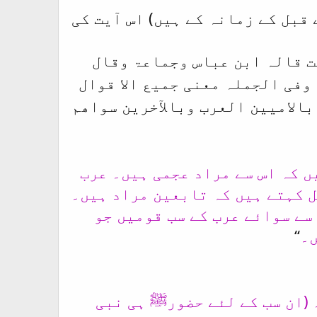
قبل کے زمانہ کے ہیں) اس آیت کی
ت قالہ ابن عباس وجماعۃ وقال
وفی الجملہ معنی جمیع الا قوال
وم القیامۃ فالمراد بالامیین العرب وبالآخرین سواھم
ں کہ اس سے مراد عجمی ہیں۔ عرب
ل کہتے ہیں کہ تابعین مراد ہیں۔
سے سوائے عرب کے سب قومیں جو
ں۔
‘‘
 (ان سب کے لئے حضورﷺ ہی نبی