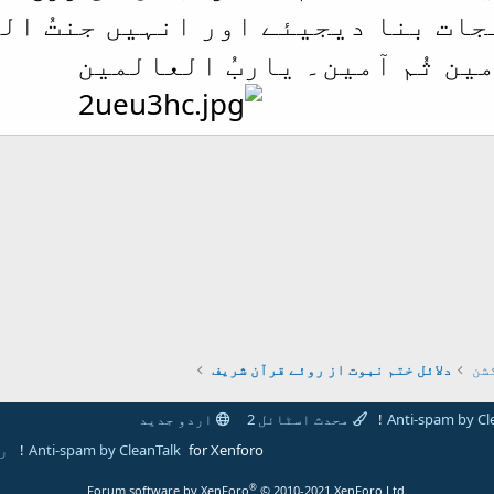
جات بنا دیجیئے اور انہیں جنتُ ال
ین ثُم آمین۔ یاربُ العالمین
مل کریں
شن
دلائل ختم نبوت از روئے قرآن شریف
Anti-spam by Cl
محدث اسٹائل 2
اردو جدید
for Xenforo!
Anti-spam by CleanTalk
ر
®
Forum software by XenForo
© 2010-2021 XenForo Ltd.