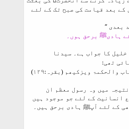
 کے بعد قیامت کی صبح تک کے لئے
‘‘
د بعدی
ئے ہادیﷺ برحق ہوں۔
 خلیل کا جواب ہے۔ سیدنا
ائی تھی:
والحکمۃ ویزکیھم (بقرہ:۱۲۹)
نتیجہ میں وہ رسول معظم ان
 انسانیت کے لئے جو موجود ہیں
ھی کے لئے آپﷺ ہادی برحق ہیں۔