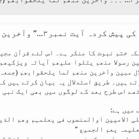
 پیش کردہ آیت نمبر۳…’’
وآخرین 
 ختم نبوت کا منکر ہے۔ اس لئے قرآن مجید 
ین رسولا منھم یتلوا علیھم آیاتہ ویزکیھم
 مبین واٰخرین منھم لما یلحقوابھم (جمعہ: ۲،۳
تے ہیں۔ طریق استدلال یہ بیان کرتے ہیں کہ
ے اس طرح بعد کے لوگوں میں بھی ایک نبی 
میں ہے:
ی الامیین اوالمنصوب فی یعلمہم وھم الذی
‘‘
علیمہ یعم الجمیع
، اور اس لفظ کے