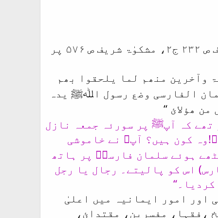
بخاری شریف ص ۷۲۷ ج۲ ،مسلم شریف ص ۳۱۲ ج۲، ترمذی شریف ص ۲۳۲ ج۲، مشکوٰۃ شریف ص ۵۷۶ پر
ۃ وآخرین منھم لما یلحقوا بھم
لمان الفارسی وضع رسول اﷲﷺ یدہ
‘‘
من ھؤلائ
ر تھے کہ آپﷺ پر سورئہ جمعہ نازل
ﷲ!وہ کون ہیں؟ آپﷺ نے خاموشی
ٹھے ہوئے سلمان فارسیؓ پر ہاتھ
رس) اس کو پالیتے۔ رجال یا رجل
کردیا۔‘‘
 اور امور ایمانیہ میں اعلیٰ
خ ،فقہا، مفسرین، مقتدائ،