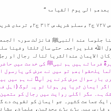
‘‘
بعدھم الی یوم القیامۃ
کنا جلوسا عند النبیﷺ فانزلت سورۃ الجمع
ول اﷲ فلم یراجعہ حتی سال ثلثا وفینا س
کان الایمان عندالثریا لنالہ رجال او رجل 
یرہؓ فرماتے ہیں ہم نبیﷺ کی خدمت میں حاض
تو میں نے عرض کی یارسول ا
لما یلحقوابھم
ری بار سوال عرض کرنے پر آپﷺ نے ہم میں بی
اگر ایمان ثریا پر ہوتا تو یہ لوگ (اہل فا
ک ہے۔ مگر اگلی روایت میں رجال کو متعین 
 ایک جماعت کثیرہ جو ایمان کو تقویت دے گی
و فارس میں بڑے بڑے محدثین، علمائ، مشائ