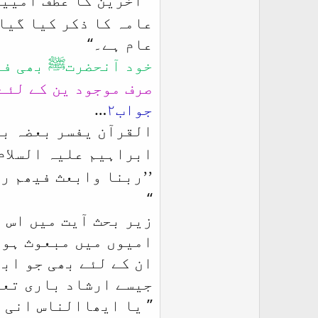
آخرین کا عطف امیین
عامہ کا ذکر کیا گیا 
عام ہے۔‘‘
خود آنحضرتﷺ بھی فر
صرف موجود ین کے لئے
جواب۲
…
القرآن یفسر بعضہ بع
ابراہیم علیہ السلام
’’ربنا وابعث فیھم رس
‘‘
زیر بحث آیت میں اس 
امیوں میں مبعوث ہوئ
ان کے لئے بھی جو اب
جیسے ارشاد باری تعال
’’
یا ایھاالناس انی رس