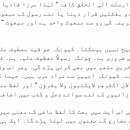
‘‘ لہٰذا مرزا قادیا
ارسلت الی الخلق کافۃ
و بعثتیں قرار دینا یا نئے رسول کے مبعوث
یمہ کی رو سے مبعوث واحد ہے اور مبعوث ’’
حیح نہیں ہوسکتا۔ کیونکہ جو قید معطوف عل
 ضروری ہے۔ چونکہ رسولاً معطوف علیہ ہے۔
فی
خرین منھم میں بھی کرنی پڑے گی۔ پھر اس وق
ے۔ کیونکہ امیین سے مراد عرب ہیں۔ جیسا 
‘‘ اور لفظ
لان اکثرھم لایکتبون ولا یقرؤن
من
زائیوں کے لئے سوائے دجل و کذب میں اضافہ 
 اس آیت میں بعث کا لفظ ماضی کے معنی میں 
 مضارع کے معنوں میں لینا پڑے گا۔ ایک ہی
 ہے۔