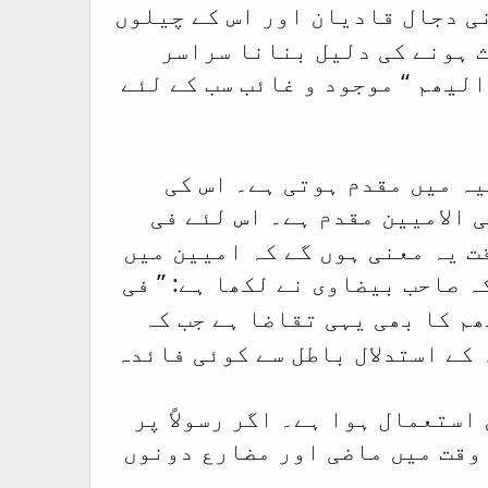
نی دجال قادیان اور اس کے چیلوں
 ہونے کی دلیل بنانا سراسر
‘‘ موجود و غائب سب کے لئے
الیھم
یہ میں مقدم ہوتی ہے۔ اس کی
مقدم ہے۔ اس لئے فی
 الامیین
ت یہ معنی ہوں گے کہ امیین میں
کہ
صاحب بیضاوی
نے لکھا ہے: ’’
فی
کا بھی یہی تقاضا ہے جب کہ
ھم
کے استدلال باطل سے کوئی فائدہ
استعمال ہوا ہے۔ اگر رسولاً پر
 وقت میں ماضی اور مضارع دونوں