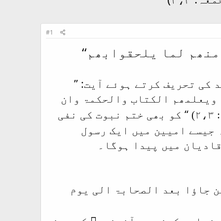
#1
منھم لما یلحقوابھم
‘‘
کی تحریف کرتے ہوئے آیت: ’’
 ویعلمھم الکتاب والحکمۃ وان
‘‘ کو بھی ختم نبوت کی نفی
)
 جیسے امیین میں ایک رسول
قادیان میں پیدا ہوگا۔
ن جاؤا بعد الصحابۃ الی یوم
 زیادہ کرنے سے آنحضرتﷺ کی بعثت