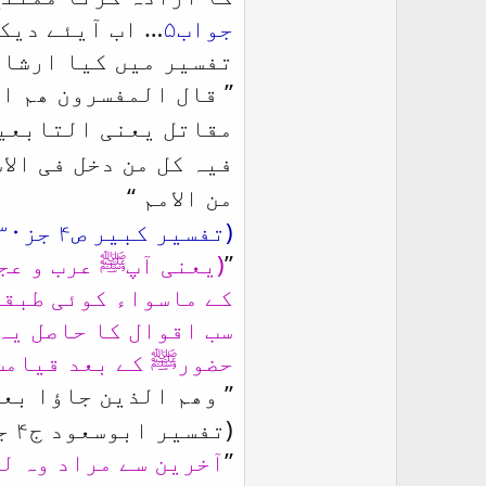
جواب۵
… اب آیئے دیکھ
تفسیر میں کیا ارشاد
’’
قال المفسرون ھم ال
مقاتل یعنی التابعین
‘‘
من الامم
(تفسیر کبیر ص۴ جز۳۰ مطبع مصر)
’’
(یعنی آپﷺ عرب و عجم
کے ماسواء کوئی طبقہ
سب اقوال کا حاصل یہ
حضورﷺ کے بعد قیامت 
’’
وھم الذین جاؤا بعد
(تفسیر ابوسعود ج۴ جز ۸ ص ۲۴۷)
’’
آخرین سے مراد وہ لو