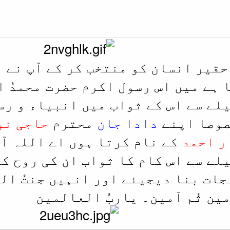
 حقیر انسان کو منتخب کر کے آپ نے 
 ہے میں اس رسول اکرم حضرت محمدُ 
لے سے اس کے ثواب میں انبیاء و رس
صوصا اپنے
دادا جان
محترم
حاجی نو
ر احمد
کے نام کرتا ہوں اے اللہ آ
لے سے اس کام کا ثواب ان کی روح ک
جات بنا دیجیئے اور انہیں جنتُ ال
ین ثُم آمین۔ یاربُ العالمین