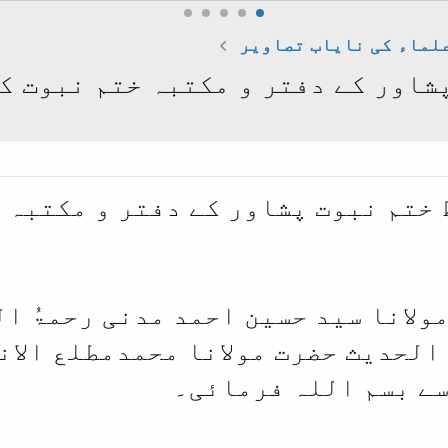
لماء کی نایاب تصاویر
شاور کے دفتر و مکتبہ ختم نبوت ک
ختم نبوت پشاور کے دفتر و مکتبہ خ
 مولانا سید حسین احمد مدنی رحمۃُ ا
لحدیث حضرت مولانا محمدمطلع الان
سے بسم اللہ فرمائی۔