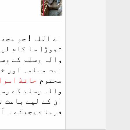
اے اللہ ! جو مجھ
تھوڑا سا کام لیا
والہ وسلم کے وسی
امت مسلمہ اور خ
محترم
حافظ اسرا
والہ وسلم کے وسی
ان کے لیے باعث ن
فرما دیجیئے ۔ آم