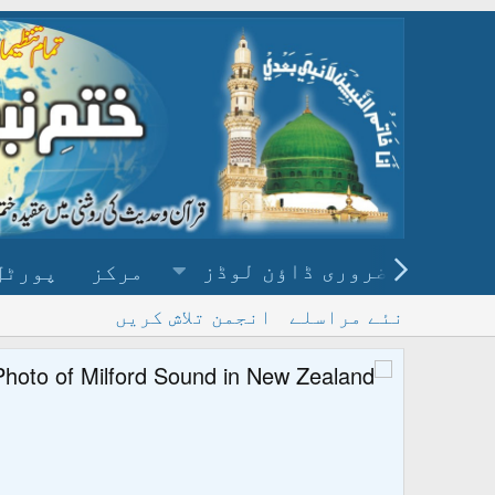
ضروری ڈاؤن لوڈز
مرکز
پورٹل
نئے مراسلے
انجمن تلاش کریں
پ
و ڈاؤن