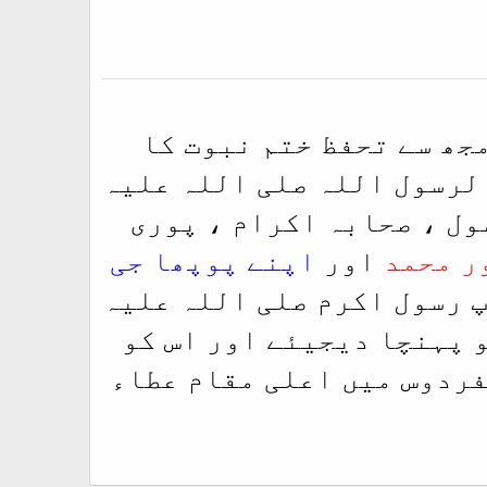
مجھ سے تحفظ ختم نبوت کا
الرسول اللہ صلی اللہ علیہ
ول ، صحابہ اکرام ، پوری
ر محمد
اور
اپنے پوپھا جی
پ رسول اکرم صلی اللہ علیہ
و پہنچا دیجیئے اور اس کو
فردوس میں اعلی مقام عطاء