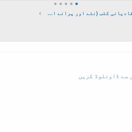
قادیانی کتب (نئے اور پرانے ایڈیشن)
 سے ڈاونلوڈ کریں