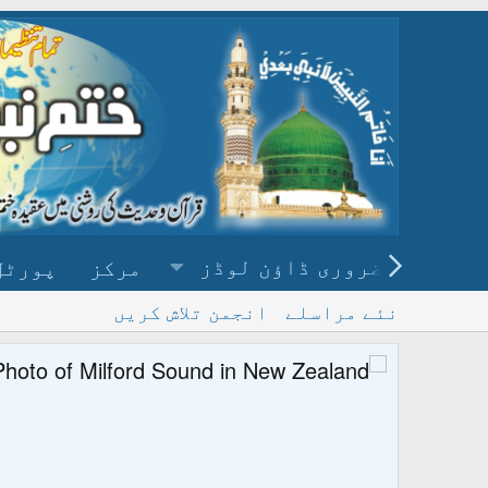
ضروری ڈاؤن لوڈز
مرکز
پورٹل
نئے مراسلے
انجمن تلاش کریں
پ
و ڈاؤن