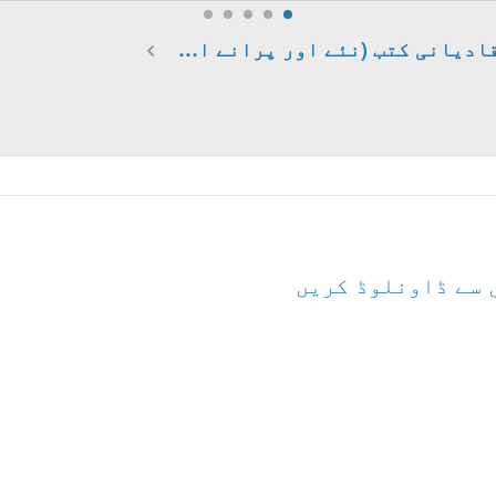
قادیانی کتب (نئے اور پرانے ایڈیشن)
 سے ڈاونلوڈ کریں