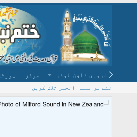
ضروری ڈاؤن لوڈز
مرکز
پورٹل
نئے مراسلے
انجمن تلاش کریں
پ
و ڈاؤن