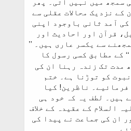
 سمجھ میں نہیں آتی۔ پھر
 کے نزدیک محالات عقلی سے
کی آمد ثانی باوجود اپنی
ل، قرآن اور احادیث اور
جھنے سے یکسر عاری ہیں۔ ’’
‘ کے مطابق کسی رسول کا
 مدت تک زندہ رہنا ان کی
نبوت کو توڑنا ہے۔ ختم
 فرمائیے۔ ناظرین! کیا
 ہیں۔ لطف یہ کہ خود ہی
ہ السلام کے عقیدہ کے خلاف
ور ان کی جماعت نے پیدا کی
ئے۔