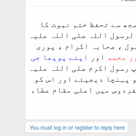
مجھ سے تحفظ ختم نبوت کا
الرسول اللہ صلی اللہ علیہ
ول ، صحابہ اکرام ، پوری
ر محمد
اور
اپنے پوپھا جی
پ رسول اکرم صلی اللہ علیہ
و پہنچا دیجیئے اور اس کو
فردوس میں اعلی مقام عطاء
You must log in or register to reply here.