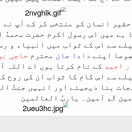
 حقیر انسان کو منتخب کر کے آپ نے 
 ہے میں اس رسول اکرم حضرت محمدُ 
لے سے اس کے ثواب میں انبیاء و رس
صوصا اپنے
دادا جان
محترم
حاجی نو
ر احمد
کے نام کرتا ہوں اے اللہ آ
لے سے اس کام کا ثواب ان کی روح ک
جات بنا دیجیئے اور انہیں جنتُ ال
ین ثُم آمین۔ یاربُ العالمین