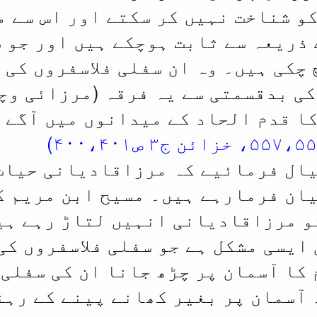
و شناخت نہیں کر سکتے اور اس سے م
 ذریعہ سے ثابت ہوچکے ہیں اور جو 
 چکی ہیں۔ وہ ان سفلی فلاسفروں کی 
 بدقسمتی سے یہ فرقہ (مرزائی وچک
ا قدم الحاد کے میدانوں میں آگے ہی
ال فرمائیے کہ مرزاقادیانی حیات 
ان فرمارہے ہیں۔ مسیح ابن مریم کے
و مرزاقادیانی انہیں لتاڑ رہے ہی
 ایسی مشکل ہے جو سفلی فلاسفروں کی
م کا آسمان پر چڑھ جانا ان کی سفلی 
آسمان پر بغیر کھانے پینے کے رہن