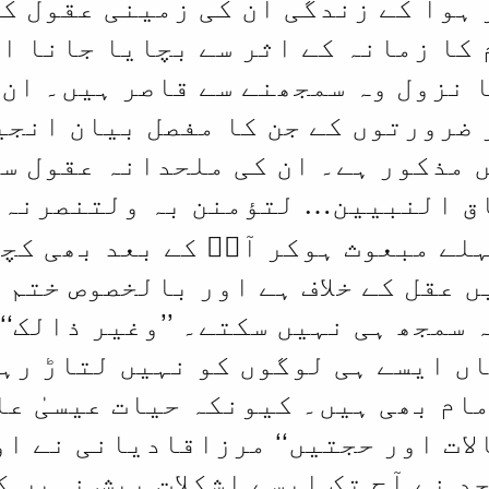
ہوا کے زندگی ان کی زمینی عقول کی
م کا زمانہ کے اثر سے بچایا جانا ان
 نزول وہ سمجھنے سے قاصر ہیں۔ ان 
ضرورتوں کے جن کا مفصل بیان انجی
 مذکور ہے۔ ان کی ملحدانہ عقول سم
‘
ق النبیین… لتؤمنن بہ ولتنصرنہ
لے مبعوث ہوکر آپؐ کے بعد بھی کچھ
 عقل کے خلاف ہے اور بالخصوص ختم 
 سمجھ ہی نہیں سکتے۔ ’’وغیر ذالک‘‘
 ایسے ہی لوگوں کو نہیں لتاڑ رہے
ام بھی ہیں۔ کیونکہ حیات عیسیٰ علی
الات اور حجتیں‘‘ مرزاقادیانی نے ا
د نے آج تک ایسے اشکلات پیش نہیں ک