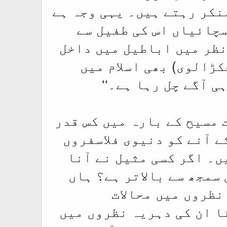
نکر رہتے ہیں۔ یہی وجہ ہے
سچائیاں اس کی طفیل سے
نظر میں اباطیل میں داخل
ڑالوی) بھی اسلام میں
 آگے چل رہا ہے۔‘‘
مسیح کے بارہ میں کس قدر
 آنے کو دنیوی فلاسفروں
ں۔ اگر کسی مثیل نے آنا
 سمجھ سے بالاتر ہے؟ ہاں
نظروں میں محالات
ا ان کی دہریہ نظروں میں