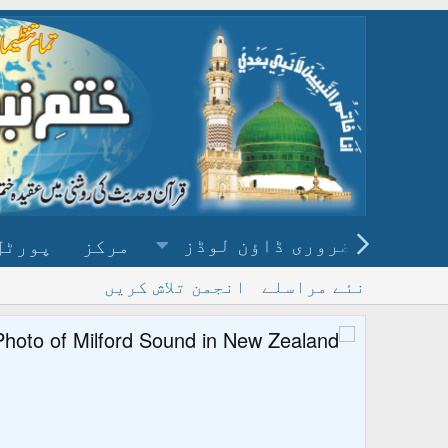
ضروری ڈاؤن لوڈز
مرکز
پورٹل
نئے مراسلے
انجمن تلاش کریں
پ
و ڈاؤن