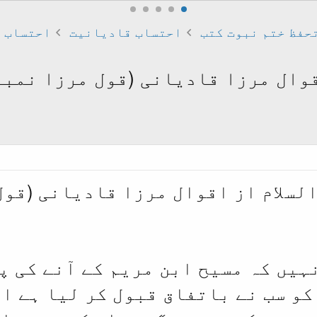
حفظ ختم نبوت کتب
احتساب قادیانیت
احتساب ق
نہیں کہ مسیح ابن مریم کے آنے کی پ
کو سب نے باتفاق قبول کر لیا ہے ا