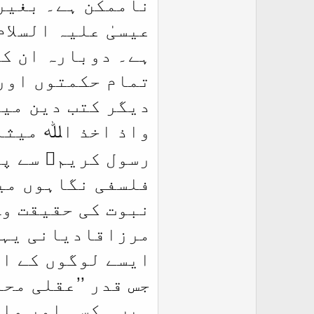
ناممکن ہے۔ بغیر 
عیسیٰ علیہ السلا
ہے۔ دوبارہ ان کا
تمام حکمتوں اور 
دیگر کتب دین میں
واذ اخذ اﷲ میثا
رسول کریمﷺ سے پہ
فلسفی نگاہوں میں
نبوت کی حقیقت وہ
مرزاقادیانی یہاں
ایسے لوگوں کے ام
جس قدر ’’عقلی مح
ہیں۔ کسی اور ملح