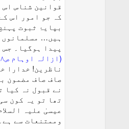
قوانین شناس اس ک
کہ جو امور اس کے
بپایۂ ثبوت پہنچ
ہیں… مسلمانوں کی
پیدا ہوگیا۔ جس ک
(ازالہ اوہام ص۵۵۷،۵۵۸، خزائن ج۳ ص۴۰۰،۴۰۱)
ناظرین! خدارا خی
صاف صاف مضمون بی
نے قبول نہ کیا ت
تھا تو یہ کون سی
عیسیٰ علیہ السلا
وممتنعات سے ہے۔ 