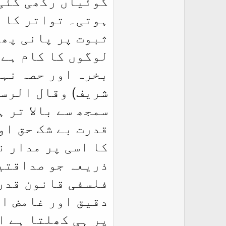
گوئیاں رکھی گئی 
e
ہوتی۔ تواتر کا ا
r
ثبوت پر پانی پھی
لوگوں کا کام ہے 
بخرہ اور حصہ نہی
شریف) وقال الرسو
سمجھ سے بالا تر 
قدرت بے شک حق او
کا اسی پر مدار ن
ذریعہ جو صداقتیں
فلسفی قانون قدرت
دقیق اور غامض او
پر ہی کھلتا ہے ا