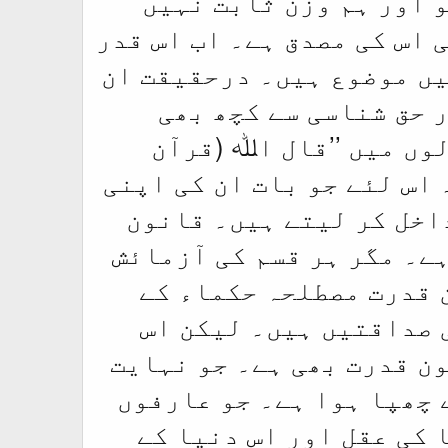
 اور ہم وزن ثابت نہیں
 اس کی مصدق ہے۔ اب اس قدر
یں موضوع ہیں۔ درحقیقت ان
 حق شناسی سے کچھ بھی
وں میں ’’قال اﷲ (قرآن
 اس لئے جو بات ان کی اپنی
داخل کر لیتے ہیں۔ قانون
ہے۔ مگر ہر قسم کی آزمائش
 قدرت مصطلحہ حکماء کے
 صداقتیں ہیں۔ لیکن اس
ن قدرت بھی ہے۔ جو نہایت
 چھپا ہوا ہے۔ جو عارفوں
 کی عقل اور اس دنیا کے