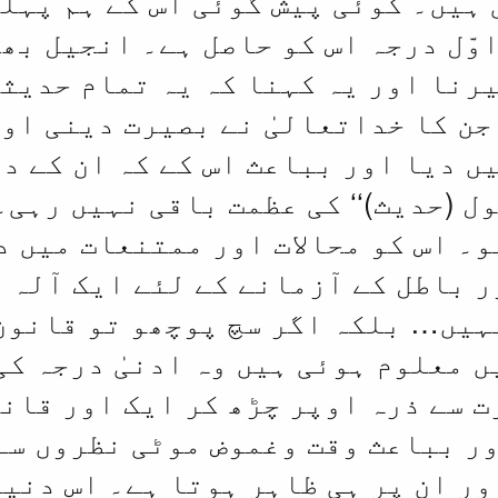
ہیں۔ کوئی پیش گوئی اس کے ہم پہلو
وّل درجہ اس کو حاصل ہے۔ انجیل بھی
رنا اور یہ کہنا کہ یہ تمام حدیث
جن کا خداتعالیٰ نے بصیرت دینی اور
ں دیا اور بباعث اس کے کہ ان کے دل
ل (حدیث)‘‘ کی عظمت باقی نہیں رہی۔
ہو۔ اس کو محالات اور ممتنعات میں 
ر باطل کے آزمانے کے لئے ایک آلہ 
ہیں… بلکہ اگر سچ پوچھو تو قانون
 معلوم ہوئی ہیں وہ ادنیٰ درجہ کی
 سے ذرہ اوپر چڑھ کر ایک اور قانو
ر بباعث وقت وغموض موٹی نظروں سے
ور ان پر ہی ظاہر ہوتا ہے۔ اس دنیا