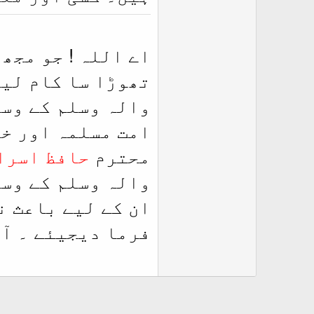
اے اللہ ! جو مجھ
تھوڑا سا کام لیا
والہ وسلم کے وسی
امت مسلمہ اور خ
محترم
حافظ اسرا
والہ وسلم کے وسی
ان کے لیے باعث ن
فرما دیجیئے ۔ آم