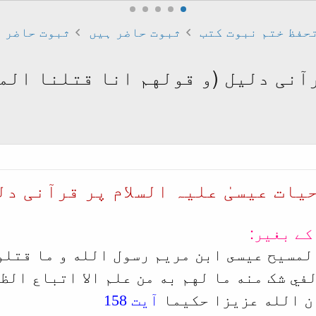
حفظ ختم نبوت کتب
ثبوت حاضر ہیں
ثبوت حاضر ہ
قرآنی دلیل (و قولهم انا قتلنا ال
یات عیسیٰ علیہ السلام پر قرآنی دلی
کے بغیر:
لمسيح عيسى ابن مريم رسول الله و ما قتلوه
في شک منه ما لهم به من علم الا اتباع الظ
ن الله عزيزا حکيما
آیت 158