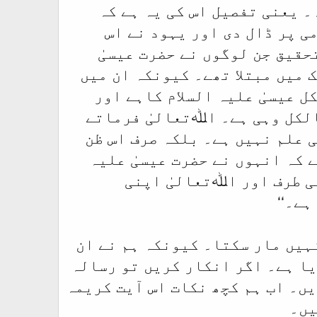
۔ یعنی تفصیل اس کی یہ ہے کہ
ی پر ڈال دی اور یہود نے اس
تحقیق جن لوگوں نے حضرت عیسیٰ
ک میں مبتلا تھے۔ کیونکہ ان میں
ل عیسیٰ علیہ السلام کاہے اور
الکل وہی ہے۔ اﷲتعالیٰ فرماتے
ی علم نہیں ہے۔ بلکہ صرف اس ظن
 کہ انہوں نے حضرت عیسیٰ علیہ
ی طرف اور اﷲتعالیٰ اپنی
ے۔‘‘
ہیں مار سکتا۔ کیونکہ ہم نے ان
یا ہے۔ اگر انکار کریں تو رسالہ
ں۔ اب ہم کچھ نکات اس آیت کریمہ
یں۔