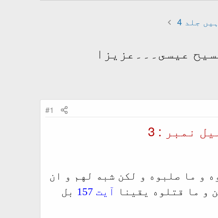
یں جلد 4
مسيح عيسى۔۔۔عزيزا
#1
ل نمبر : 3
 و ما صلبوه و لکن شبه لهم و ان
ن و ما قتلوه يقينا
آیت 157
بل