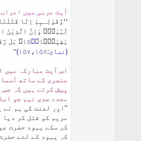
e
r
آیت عربی میں اعراب 
يَقِيْنًۢا۝
۱۵۷ۙ
بَلْ رَّفَعَہُ اللہُ
(نسائ:۱۵۷،۱۵۸)
‘‘
اس آیت مبارکہ میں اﷲ
عنصری کے ساتھ آسمان
پیش کرتے ہیں کہ جس 
مجدد صدی نہم جو امام
’’اور لعنت کی ہم نے 
مریم کو قتل کر دیا ہ
کر سکے یہود حضرت عیس
کہ یہود کے لئے حضرت