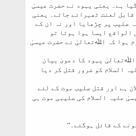
یا ہے۔ یعنی یہود نے حضرت عیسیٰ
 قابل لعنت ٹھہرائے جاتے۔ یعنی
ہ صلیب پر چڑھایا اور نہ ان کے
 الواقع ایسا ہوا ہوتا تو
 ہوا کہ اﷲتعالیٰ نے حضرت عیسیٰ
اﷲتعالیٰ یہود کا دعویٰ بیان
یہ السلام کو ضرور قتل کر دیا
لان ہے اور قتل صلیب موت کے لئے
یٰ علیہ السلام کی صلیبی موت ہی
ونے کے قائل ہوگئے۔
‘‘