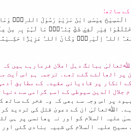
کے ساتھ:
’’وَّقَوْلِـہِمْ ا
 اِلَيْہِ۝۰ۭ وَكَانَ اللہُ عَزِيْزًا حَكِـيْمًا۝
تعالیٰ ببانگ دہل اعلان فرمارہے ہیں کہ حض
 پر اٹھالئے گئے تھے۔ ترجمہ ہم اس آیت مب
کے انکار پر قادیانی عقیدہ کے مطابق آدمی
 جلال الدین سیوطی کے اسم گرامی سے دنیائ
یہود پر اس وجہ سے بھی کہ وہ فخر کے ساتھ ک
ے۔ اﷲتعالیٰ ان کے دعویٰ قتل کی تردید کر
یٰ علیہ السلام کو اور نہ پھانسی پر ہی لٹ
 مسیح علیہ السلام کی شبیہ بنادی گئی اور 