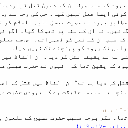
یہود کا سبب صرف ان کا دعویٰ قتل قراردیاگ
 کوئی ایسا فعل نہیں کیا۔ جس کی وجہ سے وہ
طابق یہود نے حضرت عیسیٰ علیہ السلام کو ن
ائیں۔ نہ ان کے منہ پر تھوکا گیا۔ اگر فی
کا سبب ان کے فعل کو ٹھہراتے۔ اس سے معلوم
گرامی تک یہود کو پہنچنے تک نہیں دیا۔
نی ہم نے یقینا قتل کر دیا۔ ان الفاظ میں 
د کا یقین تھا کہ انہوں نے حضرت عیسیٰ عل
’قتل کر دیا ہم نے‘‘ ان الفاظ میں قتل کا اع
انچہ یہ مسلمہ حقیقت ہے کہ یہودی حضرت عیس
ھتے ہیں۔
تھا۔ مگر بوجہ صلیب حضرت مسیح کے ملعون ہ