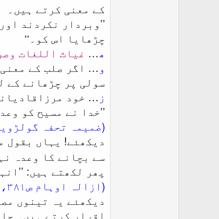
کے معنی کرتے ہیں۔
’’
وبردار نکردند اورا
چڑھایا اس کو۔
‘‘
ھ
…
غیاث اللغات وصرا
و
… اگر صلب کے معنی ’
سولی پر چڑھانے کے ل
ز
… خود مرزاقادیانی 
’’خدا نے مسیح کو وعد
(ضمیمہ تحفہ گولڑویہ ص۵، خزائن ج۷ 
دیکھئے! یہاں بقول م
سے بچانے کا وعدہ نہ
پھر لکھتے ہیں: ’’انہ
(ازالہ اوہام ص۳۸۱، خزائن ج۳ ص۲۹۶)
دیکھئے یہ تینوں مصل
اقرار کرتے ہیں۔ جائ