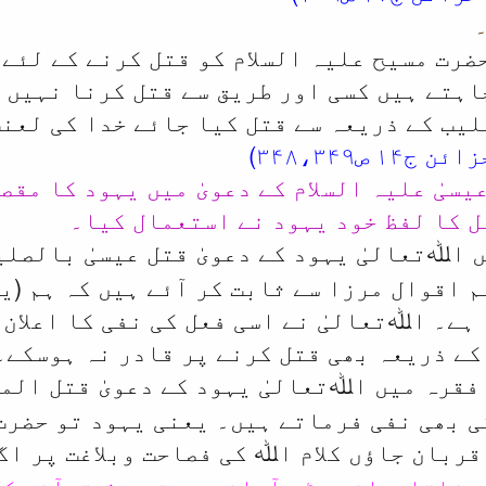
حضرت مسیح علیہ السلام کو قتل کرنے کے لئ
اہتے ہیں کسی اور طریق سے قتل کرنا نہیں 
لیب کے ذریعہ سے قتل کیا جائے خدا کی لعنت
یسیٰ علیہ السلام کے دعویٰ میں یہود کا مق
ل کا لفظ خود یہود نے استعمال کیا۔
ں اﷲتعالیٰ یہود کے دعویٰ قتل عیسیٰ بالصل
م اقوال مرزا سے ثابت کر آئے ہیں کہ ہم (یہ
 ہے۔ اﷲتعالیٰ نے اسی فعل کی نفی کا اعلان
 کے ذریعہ بھی قتل کرنے پر قادر نہ ہوسکے۔
 فقرہ میں اﷲتعالیٰ یہود کے دعویٰ قتل ال
ی بھی نفی فرماتے ہیں۔ یعنی یہود تو حضرت 
ربان جاؤں کلام اﷲ کی فصاحت وبلاغت پر اگر
رزاقادیانی بڑی آسانی سے تحریف قرآنی کر