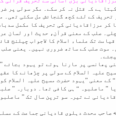
کہتا ہے کہ قتل نہ کر سکے۔ مگر سولی پر ضر
حریف کے لئے کچھ گنجائش مل سکتی تھی۔ مگر
ھا کر مرزاقادیانی کی تحریف کا مکمل سدبا
لی۔ صلب کے معنی قرآن، حدیث اور لسان عرب
یامت تک علماء اسلام کا لاجواب چیلنج قائم
 موت صلب کے ساتھ ضروری نہیں۔ یعنی صلب 
یجئے۔
ی پھانسی پر مارنا ہوتے تو یہود بجائے ’’
یح علیہ السلام کے سولی پر چڑھانے کا عقی
‘ کے معنی ’’یہود حضرت مسیح علیہ السلام کو
ا ’’
‘‘ ہی کافی تھا۔ دوبارہ ’’
ماصلبوہ
صلبو
ادیانی نے تیرہ سو ترپن سال تک ’’
ماصلبو
 صاحب محدث دہلوی قادیانی جماعت کے مسلم 