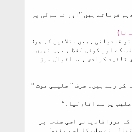
م فرماتے ہیں ’’اور نہ سولی پر
انا)
تو قادیانی ہمیں بتلائیں کہ صرف
ب کے اور کوئی لفظ ہے ہی نہیں۔
ی تائید کرادی ہے۔ اقوال مرزا
 کر رہے ہیں۔ صرف ’’
‘‘
صلیبی موت
صلیب پر سے اتارلیا۔‘‘
 کہ مرزاقادیانی اسی صفحہ پر
الیٰ نے صلب کا اسم مفعول