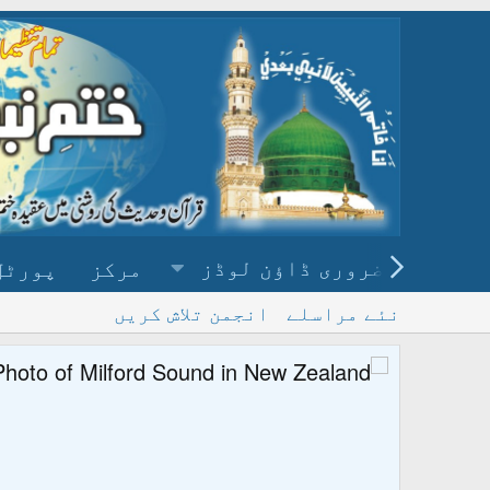
ضروری ڈاؤن لوڈز
مرکز
پورٹل
نئے مراسلے
انجمن تلاش کریں
پ
و ڈاؤن