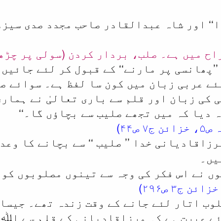
‘‘ اور شاہ عبدالقادر صاحب مجدد صدی سیزدہ
ح میں ہے۔ صلب، بردار کردن (سولی پر چڑھ
’پھانسی پر مارنے‘‘ کے قبول کر لئے جائیں 
ئے عربی زبان میں کون سا لفظ ہے۔ سوائے صل
کی زبان اور قلم سے باری تعالیٰ نے ہمار
ہ دیا کہ میں تجھے صلیب سے بچاؤں گا۔‘‘
ص۴۴)
رزاقادیانی خدا ’’
‘‘ سے بچانے کا وعدہ
صلیب
یں۔
وں نے اس فکر کی وجہ سے تینوں مصلوبوں کو 
وب اتار لئے جانے کے وقت زندہ تھے۔ جیسا
ے عبرت ہے کہ مرزاقادیانی کے قلم سے اﷲتع