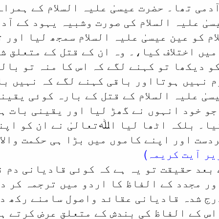
دمی تھا۔ حضرت عیسیٰ علیہ السلام کے ہمراہ
یٰ علیہ السلام کی صورت وشبیہ یہود کے آدم
ام کو عین عیسیٰ علیہ السلام سمجھ لیا اور 
میں اختلاف کیا،۔ وہ ان کے قتل کے متعلق ش
و دیکھا تو کہنے لگے کہ اس کا منہ تو بالک
م نہیں ہوتااور باقی کہنے لگے کہ نہیں ب
سیٰ علیہ السلام کے قتل کے بارہ کوئی یقین
جو خود انہوں نے گھڑ لیا اور یقینی بات ہے
کیا۔ بلکہ اٹھا لیا اﷲتعالیٰ نے ان کو اپن
ست اور اپنے کاموں میں بڑا ہی حکمت والا ہ
بعد حقیقت تو یہ ہے کہ کوئی قادیانی دم ن
ور مجدد کے الفاظ کا اردو میں ترجمہ کر د
رج شدہ قادیانی عقائد واصول سامنے رکھ دی
 اس کے الفاظ کی بندش کے متعلق عرض کرتے ہ