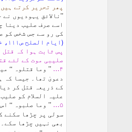
پھر تحریر کرتے ہیں۔
’’
نالائق یہودیوں نے 
اسے صرف صلیب دینا چ
کی رو سے جس شخص کو ص
(ایام الصلح ص۱۱۱، خزائن ج۱۴ ص۳۴۸،۳۴۹)
پس ثابت ہوا کہ قتل ع
صلیبی موت کے لئے قت
۴…
’’
‘‘ می
وما قتلوہ
دعویٰ تھا۔ جیسا کہ ہ
کے ذریعہ قتل کر دیا
علیہ السلام کو صلیب
۵…
’’
‘‘ اس
وما صلبوہ
سولی پر چڑھا سکنے ک
بھی نہیں چڑھا سکے۔ ق
‘‘ نہ ہوتا
تو م