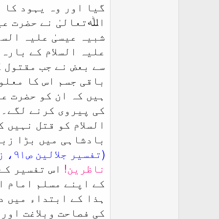
گیا اور وہ یہود کا آ
اﷲتعالیٰ نے حضرت عیس
شبیہ عیسیٰ علیہ السل
علیہ السلام کے بارہ 
سے بعض نے جب مقتول ک
باقی جسم اس کا معلو
ہیں کہ ان کو حضرت عی
کی پیروی کرنے لگے۔ 
السلام کو قتل نہیں 
بادشاہی میں بڑا زبرد
(تفسیر جلالین ص۹۱، زیر آیت کریمہ)
ناظرین!
اس تفسیر کے 
کے اپنے مسلم امام ا
ہذا کے ابتداء میں د
کی فصاحت وبلاغت اور