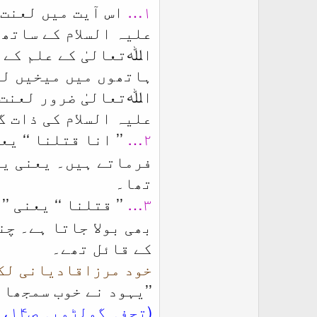
۱…
اس آیت میں لعنت 
علیہ السلام کے ساتھ
اﷲتعالیٰ کے علم کے م
ہاتھوں میں میخیں لگ
اﷲتعالیٰ ضرور لعنت 
علیہ السلام کی ذات 
۲…
’’
‘‘ یع
انا قتلنا
فرماتے ہیں۔ یعنی یہو
تھا۔
۳…
’’
‘‘ یعنی ’
قتلنا
بھی بولا جاتا ہے۔ چن
کے قائل تھے۔
خود مرزاقادیانی لک
’’
یہود نے خوب سمجھا 
(تحفہ گولڑویہ ص۱۴، خزائن ج۱۷ ص۱۰۹)