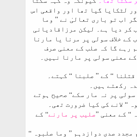
ور لٹکایا گیا تھا اور واقعی اس
 اب تو باری تعالیٰ نے ’’
وما
ب کر دیا ہے۔ لیکن مرزاقادیانی
 کے خلاف سولی پر مرنا یا مارنا
 رہے گا کہ صلب کے معنی صرف
کے معنی سولی پر مارنا نہیں۔
‘‘ کے ’’
‘‘ کہتے۔
قتلنا
صلبنا
دہ رکھتے ہیں۔
 سولی پر نہ مار سکے‘‘ صحیح ہوتے
‘‘ لانے کی کیا ضرورت تھی۔
ہ
‘‘ کے معنی ’’
صلیب پر مارنے
‘‘ کے
ہ
مجدد صدی دوازدہم ’’
‘‘
وما صلبوہ