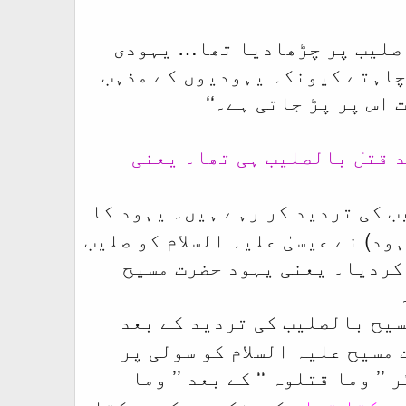
ے صلیب پر چڑھادیا تھا… یہودی
چاہتے کیونکہ یہودیوں کے مذہب
 اس پر پڑ جاتی ہے۔
‘‘
صد قتل بالصلیب ہی تھا۔ یعنی
یب کی تردید کر رہے ہیں۔ یہود کا
ود) نے عیسیٰ علیہ السلام کو صلیب
 کردیا۔ یعنی یہود حضرت مسیح
مسیح بالصلیب کی تردید کے بعد
مسیح علیہ السلام کو سولی پر
 ’’
‘‘ کے بعد ’’
وما قتلوہ
وما
 سکتا تھا۔
کیونکہ وہ کہہ سکتا