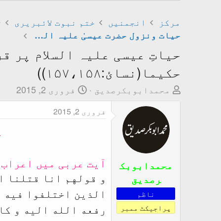
مرکز
انجمنیں
ختم نبوت لائبریری
ت
حیات ونزول حضرت عیسیٰ علیہ السلام
حیاتِ عیسی علیہ السلام پر 
حکيما(نسائ:۱۵۷،۱۵۸))
T
ت
محمدابوبکرصدیق
فروری 2, 2015
h
ا
فروری 2, 2015
r
ر
e
ی
ح
a
خ
d
ا
آیت عربی میں اعراب 
s
ب
محمدابوبک
t
ت
رصدیق
و قولهم انا قتلنا ا
a
د
الذين اختلفوا فيه ل
ناظم
r
ا
پراجیکٹ ممبر
رفعه الله اليه و کا
t
ء