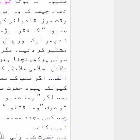
صلبوہ
تھا۔ جیسا کہ وہ اب 
وقت مرزاقادیانی کو ت
‘‘ کا فقرہ بڑ
صلبوہ
نے پھر ایک اور چال چ
مشتہر کر دئیے۔ مگر ق
سولی پرکھینچنا ہیں۔
دلائل اسلامی ملاحظہ ک
الف
… اگر صلب کے معن
کیونکہ یہود حضرت مس
ب
… اگر ’’
‘
وما صلبوہ
تو صرف ’’وما قتلوہ‘‘ ی
ج
… کسی مجدد مسلمہ ق
نہیں کئے۔
د
…
حضرت شاہ ولی اﷲ