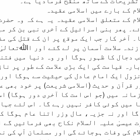
تشریحات کے ساتھ منقح فرمادیا ہے۔
ام کے بارے میں اسلامی عقیدہ
ام کے متعلق اسلامی عقیدہ یہ ہے کہ وہ حضر
ے۔ پھر بنی اسرائیل کے آخری نبی بن کر مب
۔ آخر کار جب ایک موقع پر ان کے قتل کی م
زندہ سلامت آسمان پر لے گئے اور اﷲتعالیٰ 
ب دجال کا ظہور ہوگا اور وہ دنیا میں فتنہ
بارہ قیامت کی ایک بڑی علامت کے طور پر نا
نزول ایک امام عادل کی حیثیت سے ہوگا او
 قرآن و حدیث (اسلامی شریعت) پر خود بھی ع
زمانہ میں (جو اس امت کا آخری دور ہوگا) اس
ا میں کوئی کافر نہیں رہے گا۔ اس لئے جہا
گا اور نہ جزیہ، مال وزر اتنا عام ہوگا ک
 عیسیٰ علیہ السلام نکاح بھی فرمائیں گے ا
لام کی وفات ہوجائے گی اور مسلمان آپ کی ن