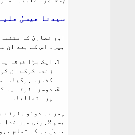
سیدنا عیسیٰ علیہ
اور نصاریٰ کا متفقہ 
ہیں۔ اس کے بعد ان می
ایک بڑا فرقہ یہ 
زندہ کرکے ان کو
کفارہ ہوگیا۔ اس
دوسرا فرقہ یہ کہ
پر اٹھالیا۔
پھر یہ دونوں فرقے ب
جسم لاہوتی میں خدا ب
حاصل یہ کہ تمام یہود