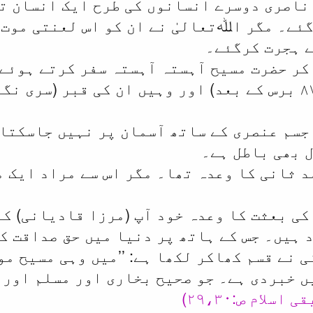
ناصری دوسرے انسانوں کی طرح ایک انسان ت
ئے۔ مگر اﷲتعالیٰ نے ان کو اس لعنتی موت 
ے ہجرت کرگئے۔
کر حضرت مسیح آہستہ آہستہ سفر کرتے ہوئے
کی وفات ہوئی۔ (۸۷ برس کے بعد) اور وہیں ان کی قبر 
جسم عنصری کے ساتھ آسمان پر نہیں جاسکتا۔
 بھی باطل ہے۔
د ثانی کا وعدہ تھا۔ مگر اس سے مراد ایک م
کی بعثت کا وعدہ خود آپ (مرزا قادیانی) ک
 ہیں۔ جس کے ہاتھ پر دنیا میں حق صداقت ک
ی نے قسم کھاکر لکھا ہے: ’’میں وہی مسیح 
 خبردی ہے۔ جو صحیح بخاری اور مسلم اور د
 اسلام ص:۲۹،۳۰)