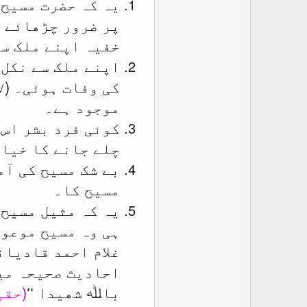
یہ کہ حضرت مسیح 
پر ضرور چڑھائے گ
خفیہ اپنے ملک س
اپنے ملک سے نکل 
موجود ہے۔
کوئی فرد بشر اس 
چلے جانے کا خیال
بے شک مسیح کی آم
مسیح کا۔
یہ کہ مثیل مسیح 
ہی وہ مسیح موعود
غلام احمد قادیان
احادیث صحیحہ میں
باﷲ شھیدا ‘‘
(حقیقی