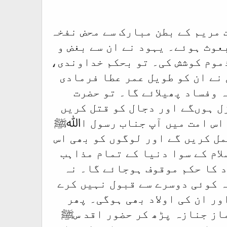
ت مریم کے بطن مبارک سے محض نفخہ
عوث ہوئے۔ یہود نے ان سے بغض و
ذموم کوشش کی۔ تو بحکم خداوندی،
نے ان کو طویل عمر عطا فرمادی
 وفساد پھیلائے گا۔ تو حضرت
زل ہوںگے اور دجال کو قتل کریں
ر اس امت میں آپ جناب رسول اﷲﷺ
مل کریں گے اور لوگوں کو بھی اس
لام کے سوا دنیا کے تمام مذاہب
د کا حکم موقوف ہوجائے گا۔ نہ
ہ کوئی دوسرے سے قبول نہیں کرے
ور ان کی اولاد بھی ہوگی۔ پھر
ماز جنازہ پڑھ کر حضور اقد سﷺ