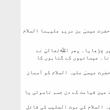
ضرت عیسیٰ بن مریم علیہما السلام
پر چڑھایا۔ پھر اﷲتعالیٰ نے
نا۔ عیسائیوں کے گناہوں کا
ضرت عیسیٰ علیہ السلام کو آسمان
 عین قیامت کے دن جسم ناسوتی یا
ہ السلام کی موت الصلیب کی قائل