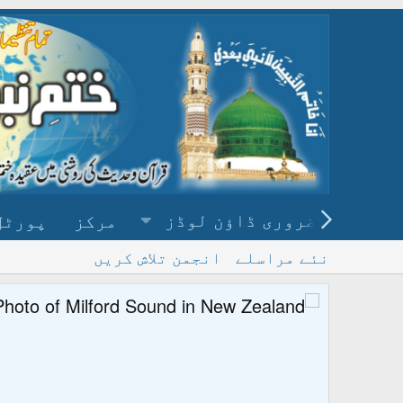
ضروری ڈاؤن لوڈز
مرکز
پورٹل
نئے مراسلے
انجمن تلاش کریں
پ
و ڈاؤن