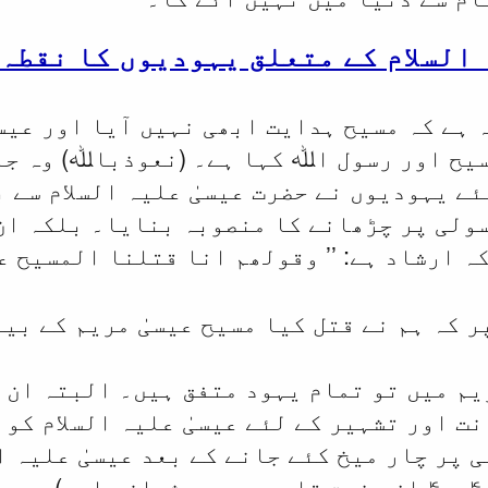
 السلام کے متعلق یہودیوں کا نقطہ
ہے کہ مسیح ہدایت ابھی نہیں آیا اور عیسی
سیح اور رسول اﷲ کہا ہے۔ (نعوذباﷲ) وہ جا
ئے یہودیوں نے حضرت عیسیٰ علیہ السلام سے 
سولی پر چڑھانے کا منصوبہ بنایا۔ بلکہ ان
 ارشاد ہے: ’’
وقولھم انا قتلنا المسیح عیسی
پر کہ ہم نے قتل کیا مسیح عیسیٰ مریم کے بی
ریم میں تو تمام یہود متفق ہیں۔ البتہ ان 
ت اور تشہیر کے لئے عیسیٰ علیہ السلام کو
 پر چار میخ کئے جانے کے بعد عیسیٰ علیہ ا
)