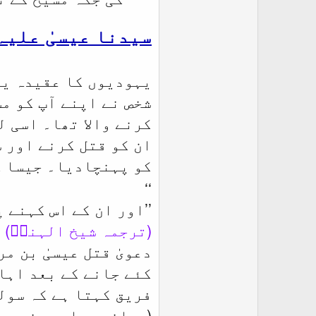
سیدنا عیسیٰ علیہ
یہودیوں کا عقیدہ یہ 
شخص نے اپنے آپ کو م
کرنے والا تھا۔ اسی ل
ان کو قتل کرنے اور 
کو پہنچادیا۔ جیسا کہ
‘‘
’’اور ان کے اس کہنے 
(ترجمہ شیخ الہندؒ)
دعویٰ قتل عیسیٰ بن م
کئے جانے کے بعد اہان
فریق کہتا ہے کہ سولی
(محاضرہ علمیہ نمبر ۴ ص ۴ از حضرت قاری محمد عثمان صاحب