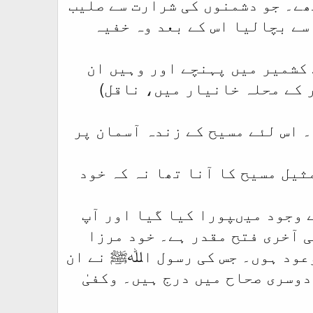
ھے۔ جو دشمنوں کی شرارت سے صلیب
سے بچالیا اس کے بعد وہ خفیہ
 کشمیر میں پہنچے اور وہیں ان
(سری نگر کے محلہ خانیار میں، ناقل)
 اس لئے مسیح کے زندہ آسمان پر
ثیل مسیح کا آنا تھا نہ کہ خود
ے وجود میںپورا کیا گیا اور آپ
ی آخری فتح مقدر ہے۔ خود مرزا
موعود ہوں۔ جس کی رسول اﷲﷺ نے ان
وسری صحاح میں درج ہیں۔ وکفیٰ