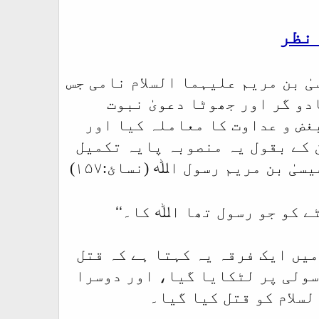
 نظر
ٰ بن مریم علیہما السلام نامی جس
دو گر اور جھوٹا دعویٰ نبوت
بغض و عداوت کا معاملہ کیا اور
 کے بقول یہ منصوبہ پایہ تکمیل
ٰ بن مریم رسول اﷲ (نسائ:۱۵۷)
ٹے کو جو رسول تھا اﷲ کا۔‘‘
میں ایک فرقہ یہ کہتا ہے کہ قتل
 سولی پر لٹکایا گیا، اور دوسرا
لسلام کو قتل کیا گیا۔