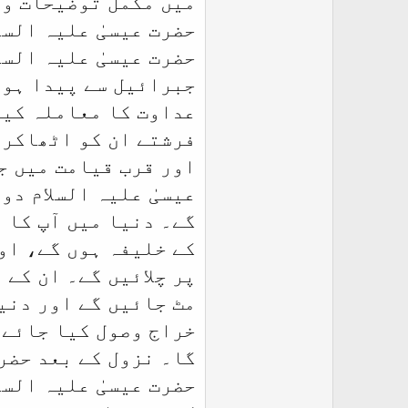
میں مکمل توضیحات و 
r
حضرت عیسیٰ علیہ السل
حضرت عیسیٰ علیہ السل
جبرائیل سے پیدا ہوئ
عداوت کا معاملہ کیا
فرشتے ان کو اٹھاکر 
اور قرب قیامت میں ج
عیسیٰ علیہ السلام دو
گے۔ دنیا میں آپ کا 
کے خلیفہ ہوں گے، اور
پر چلائیں گے۔ ان کے 
مٹ جائیں گے اور دنی
خراج وصول کیا جائے 
گا۔ نزول کے بعد حضرت
حضرت عیسیٰ علیہ الس