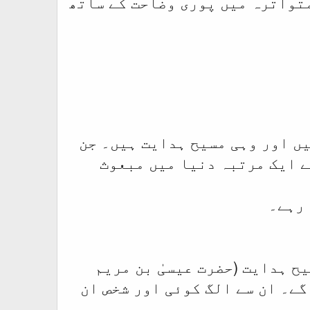
متواترہ میں پوری وضاحت کے ساتھ
یں اور وہی مسیح ہدایت ہیں۔ جن
ے ایک مرتبہ دنیا میں مبعوث
 رہے۔
یح ہدایت (حضرت عیسیٰ بن مریم
گے۔ ان سے الگ کوئی اور شخص ان