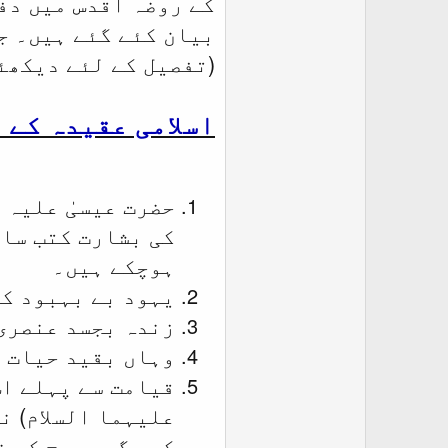
کے روضہ اقدس میں دف
بیان کئے گئے ہیں۔ ج
(تفصیل کے لئے دیکھئ
اسلامی عقیدہ کے 
حضرت عیسیٰ علیہ 
کی بشارت کتب ساب
ہوچکے ہیں۔
یہود بے بہبود کے
زندہ بجسد عنصری
وہاں بقید حیات 
قیامت سے پہلے اس
علیہما السلام) ن
کی جگہ مسیح کے ن