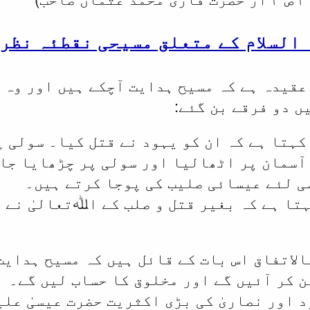
 السلام کے متعلق مسیحی نقطئہ نظر
عقیدہ ہے کہ مسیح ہدایت آچکے ہیں اور وہ ح
ں دو فرقے بن گئے:
کہتا ہے کہ ان کو یہود نے قتل کیا۔ سولی 
 آسمان پر اٹھالیا اور سولی پر چڑھایا جا
ی لئے عیسائی صلیب کی پوجا کرتے ہیں۔
تا ہے کہ بغیر قتل و صلب کے اﷲتعالیٰ نے ح
الاتفاق اس بات کے قائل ہیں کہ مسیح ہدایت
ن کر آئیں گے اور مخلوق کا حساب لیں گے۔
 اور نصاریٰ کی بڑی اکثریت حضرت عیسیٰ علی