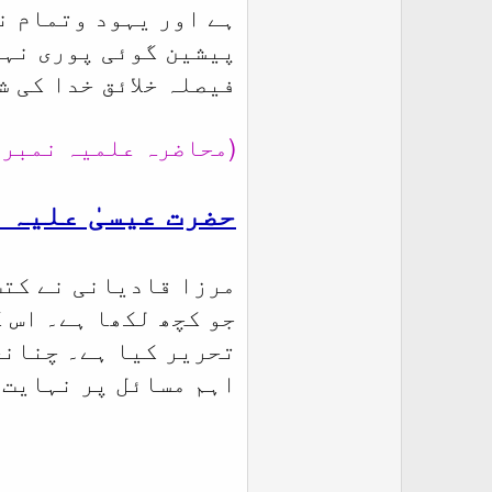
ہے اور یہود وتمام نص
پیشین گوئی پوری نہیں
فیصلہ خلائق خدا کی ش
(محاضرہ علمیہ نمبر ۴ ص ۴)
حضرت عیسیٰ علیہ 
مرزا قادیانی نے کتب
جو کچھ لکھا ہے۔ اس ک
تحریر کیا ہے۔ چنانچہ
اہم مسائل پر نہایت 