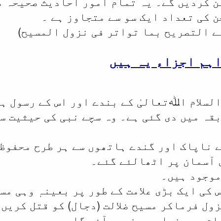
ن کردیں گے۔ یہ تمام امور احادیث صحیحہ 
ن کی تعداد ایک سو سے متجاوز ہے ۔
ے التصریح بما تواتر فی نزول المسیح)
اہم اجزاء یہ ہیں
السلام اﷲتعالیٰ کے بندے اور اس کے رسول ہ
قہ میں دی گئی ہے۔ وہ سچے نبی کی حیثیت س
 ناپاک اور گندے ہاتھوں سے ہر طرح محفوظ
 آسمان پر اٹھالئے گئے۔
موجود ہیں۔
 کی ایک بڑی علامت کے طور پر بعینہٖ وہی مس
زول فرماکر مسیح ضلالت (دجال) کو قتل کریں 
ام سے دنیا میں نہیں آئے گا۔