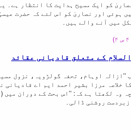
اریٰ کو ایک مسیح ہدایت کا انتظار ہے۔ یہ
 ہوئی اور نصاریٰ کو اس لئے کہ حضرت عیسیٰ
کل میں آنے والے ہیں۔
السلام کے متعلق قادیانی عقائد
 ’’ازالہ اوہام، تحفہ گولڑویہ، نزول مسیح
ا خلاصہ مرزا بشیر احمد ایم اے قادیانی نے 
 وہ لکھتا ہے کہ: ’’اس بحث کے دوران میں (
زبردست روشنی ڈالی۔