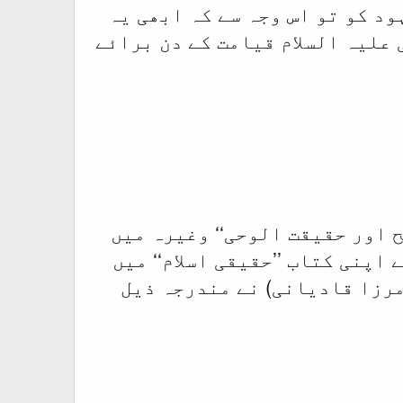
ود کو تو اس وجہ سے کہ ابھی یہ
 علیہ السلام قیامت کے دن برائے
 اور حقیقت الوحی‘‘ وغیرہ میں
اپنی کتاب ’’حقیقی اسلام‘‘ میں
مرزا قادیانی) نے مندرجہ ذیل