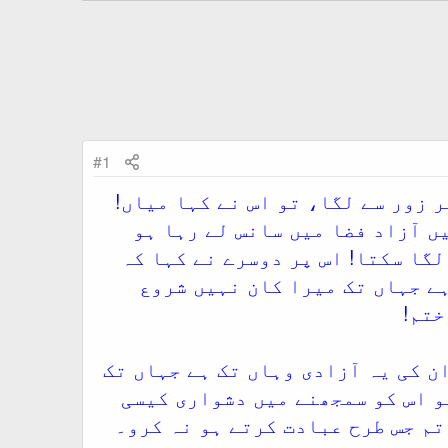
#1
 زور سے لگا، تو اس نے کہا میاں!
ں آزاد فضا میں سانس لے رہا ہو
لگا سکتا! اس پر دوسرے نے کہا کہ
ہے جہاں تک میرا کان نہیں شروع
ختم!
ن کی یہ آزادی وہاں تک ہے جہاں تک
تو اس کو سمجھنے میں دشواری کیسی
تم جس طرح عبادت کرتے ہو نہ کرو۔