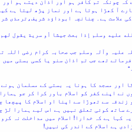
 کہ چونکہ تم کافر ہو اور اذان دیتے ہو اور 
رے آ کھڑا ہوتا ہے اور نماز پڑھ لیتا ہے کیا
کی علامت ہے۔ چنانچہ ابوداؤد شریف،ترمذی شری
له عليه وسلم إذا بعث جيشا أو سرية يقول لهم:
ہ علیہ وآلہ وسلم جب صحابہ کرام رضی اللہ تع
رماتے تھے جب تم اذان سنو یا کسی بستی میں 
“
ا اور مسجد کا ہونا یہ بستی کے مسلمان ہونے ک
 نے اپنے کفر کو اسلام باور کرا کر جو ہمارا
 زندقہ سے تھوڑا سے اپنا او اسلام کا پیچھا چ
ے ساتھ کوئی تعلق نہیں ہے اس لیے ہمارا لڑ چ
ہ کہا ہے کہ خدارا! اسلام میں مداخلت نہ کرو 
ادی ہے اسلام کے اندر کی نہیں!