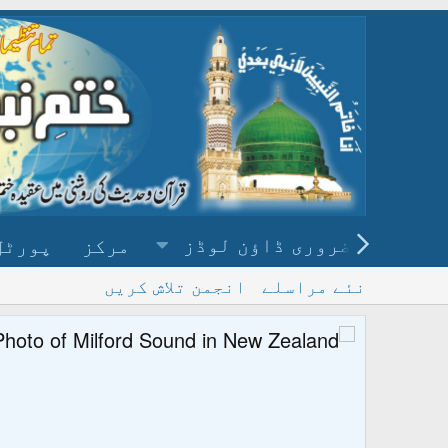
ضروری ڈاؤن لوڈز
مرکز
پورٹل
نئے مراسلے
انجمن تلاش کریں
پ
و ڈاؤن