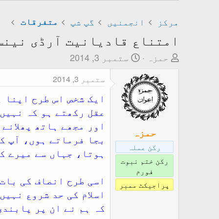
مرکز
انجمنیں
گپ شپ
متفرقات
امتناع قادیانیت آرڈی نینس 
T
ت
حمزہ
ستمبر 3, 2014
h
ا
ستمبر 3, 2014
r
ر
e
ی
ایک شخص اس طرح اپنا ہ
a
خ
عقل رکھتے ہو کہ نہیں؟
d
ا
اور مجھے ہاتھ پھلانے 
s
ب
حمزہ
بجا فرماتے ہوں، آپ کو
t
ت
رکن عملہ
ہوتا، جہاں سے میرے کا
a
د
رکن ختم نبوت
r
ا
فورم
t
ء
اسی طرح انصاف کی بات 
پراجیکٹ ممبر
e
اسلام کی حد شروع نہیں
r
کہ ہم نے ان پر پابندی