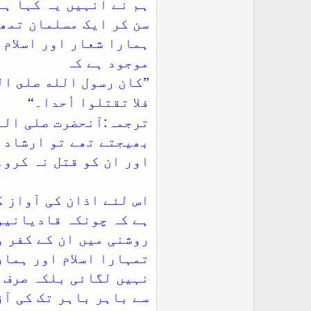
ہم نے انہیں یہ کہا ہے
سن کر ایک مسلمان تمھا
ہمارا شعار اور اسلام 
موجود ہے کہ
”كان رسول الله صلى ال
فلا تقتلوا أحدا۔“
ترجمہ:آنحضرت صلی الل
بھیجتے تھے تو ارشاد ف
اور ان کو قتل نہ کرو۔
اس لئے اذان کی آواز ک
ہے کہ چونکہ قادیانیوں
روشنی میں ان کے کفر و
تمہارا اسلام اور ہمار
نہیں لگائی بلکہ صرف ی
سے باہر باہر تک کی آز