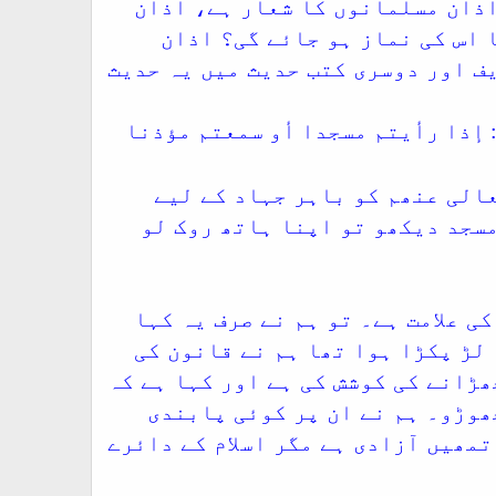
اذان مسلمانوں کا شعار ہے، اذان
 اس کی نماز ہو جائے گی؟ اذان
ف اور دوسری کتب حدیث میں یہ حدیث
 إذا رأيتم مسجدا أو سمعتم مؤذنا
الی عنھم کو باہر جہاد کے لیے
مسجد دیکھو تو اپنا ہاتھ روک لو
ی علامت ہے۔ تو ہم نے صرف یہ کہا
 لڑ پکڑا ہوا تھا ہم نے قانون کی
ھڑانے کی کوشش کی ہے اور کہا ہے کہ
ھوڑو۔ ہم نے ان پر کوئی پابندی
تمھیں آزادی ہے مگر اسلام کے دائرے