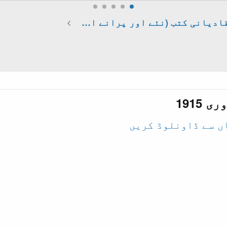
قادیانی کتب (نئے اور پرانے ایڈیشن)
ں سے ڈاونلوڈ کریں