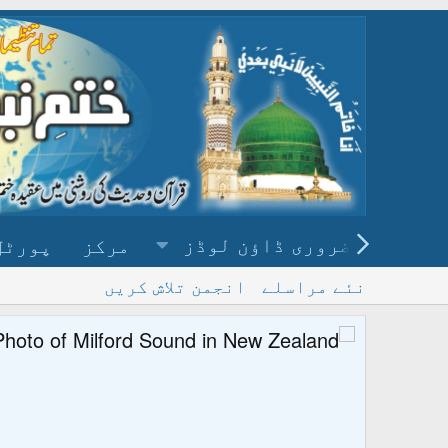
ضروری ڈاؤن لوڈز
مرکز
پورٹل
نئے مراسلے
انجمن تلاش کریں
پ
و ڈاؤن