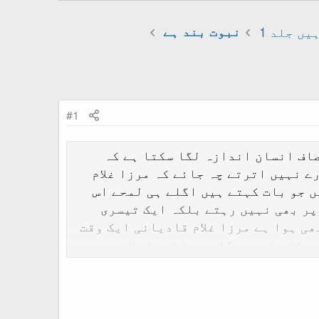
یں جلد 1
نبوت بند ہے
#1
صاف انسان اندازہ لگا سکتا ہے کہ
ے نہیں اترتے چہ جائے کہ مرزا غلام
 جو بات کہتے ہیں اگلے ہی لمحے اس
پر بھی نہیں رہتے بلکہ ایک تیسری
ھی ہوا ہے مرزا غلام قادیانی ایک وقت
 کا داعی ہوگا وہ دائرہ اسلام سے
کرتے دکھائی دیتے ہیں اور کہتے ہیں
ی ہو سکتا ہے جو سچائی کے میزان پر
یش کیے ہیں جو اس
لنک
پر دیکھے جا
س
لنک
پر ملاحظہ فرما سکتے ہیں ۔