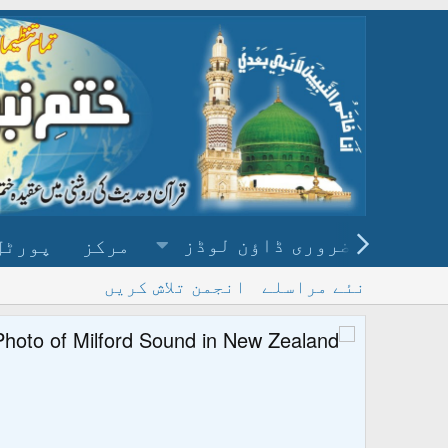
ضروری ڈاؤن لوڈز
مرکز
پورٹل
نئے مراسلے
انجمن تلاش کریں
پ
و ڈاؤن