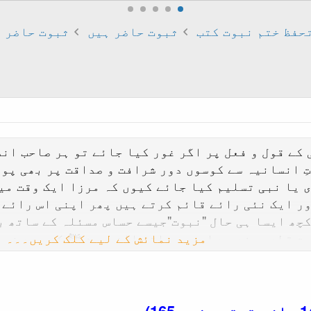
حفظ ختم نبوت کتب
ثبوت حاضر ہیں
ثبوت حاضر ہ
کے قول و فعل پر اگر غور کیا جائے تو ہر صاحب ان
ِ انسانیہ سے کوسوں دور شرافت و صداقت پر بھی پور
 یا نبی تسلیم کیا جائے کیوں کہ مرزا ایک وقت میں
ور ایک نئی رائے قائم کرتے ہیں پھر اپنی اس رائے 
چھ ایسا ہی حال "نبوت"جیسے حساس مسئلہ کے ساتھ ب
مزید نمائش کے لیے کلک کریں۔۔۔
وت قطعی بند ہے اور جوخاتم النبیین ﷺ کے بعد نبوت
لیکن دوسرے ہی موقع پر مرزا اپنے موقف کو تبدیل 
وت کا دروازہ کھلا ہے ایک نہیں بلکہ ہر وہ شخص نب
ہم
نبوت بند ہے
پر کچھ حوالہ جات آپ کی خدمت میں پ
وت جاری
کا اعلان کیا گیا ہے اس کے حوالہ جات آپ ا