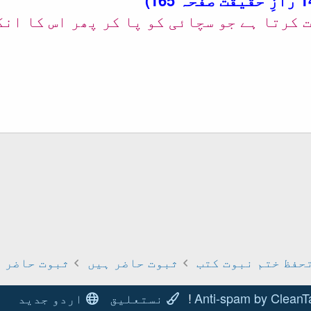
:مبشر شاہ
ت کرتا ہے جو سچائی کو پا کر پھر اس کا ان
ط شامل کریں
حفظ ختم نبوت کتب
ثبوت حاضر ہیں
ثبوت حاضر ہ
Anti-spam by CleanT
نستعلیق
اردو جدید