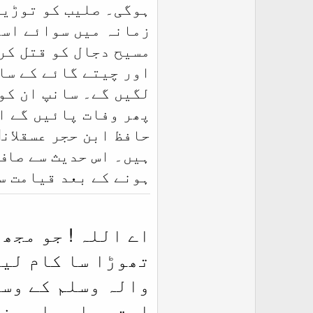
ہوگی۔ صلیب کو توڑیں 
زمانہ میں سوائے اسل
مسیح دجال کو قتل کر
اور چیتے گائے کے سا
لگیں گے۔ سانپ ان کو
پھر وفات پائیں گے ا
حافظ ابن حجر عسقلان
ہیں۔
اس حدیث سے صاف 
ہونے کے بعد قیامت س
اے اللہ ! جو مجھ
تھوڑا سا کام لیا
والہ وسلم کے وسی
امت مسلمہ اور خ