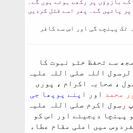
کے بازوؤں پر رکھے ہوئے ہوں گے۔
 پر پائیں گے۔ پھر اسے قتل کردیں
 تک پہنچے گی اور اس سے کافر
مجھ سے تحفظ ختم نبوت کا
الرسول اللہ صلی اللہ علیہ
ول ، صحابہ اکرام ، پوری
ر محمد
اور
اپنے پوپھا جی
پ رسول اکرم صلی اللہ علیہ
و پہنچا دیجیئے اور اس کو
فردوس میں اعلی مقام عطاء