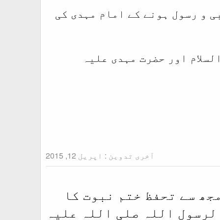
ی و رسول ہونے کے امام مہدی کی
 السلام اور حضرت مہدی علیہ
آخری تدوین :
اپریل 12, 2015
مجھ سے تحفظ ختم نبوت کا
الرسول اللہ صلی اللہ علیہ