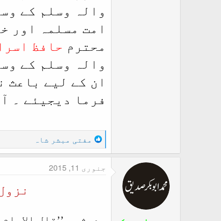
والہ وسلم کے وسی
امت مسلمہ اور خ
محترم
حافظ اسرا
والہ وسلم کے وسی
ان کے لیے باعث ن
فرما دیجیئے ۔ آم
R
مفتی مبشر شاہ
e
a
جنوری 11, 2015
c
t
نزول 
i
o
n
حدیث …
’’قال الامام