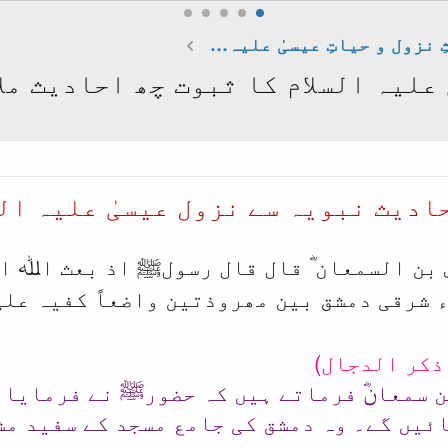
احادیثِ نزول و حیاتِ عیسیٰ علیہ السلام
علیہ السلام کا ثبوت چھ احادیث مل
ادیث نبویہ سے نزول عیسیٰ علیہ الس
بن السمعان ؓ قال قال رسولﷺ اذ بعث اﷲ ا
شرقی دمشق بین مھروذتین واضعاً کفیہ علی
 سمعانؓ فرماتے ہیں کہ حضورﷺ نے فرمایا ک
ائیں گے۔ وہ دمشق کی جامع مسجد کے سفید مش