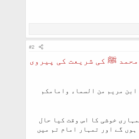
#2
 محمد ﷺ کی شریعت کی پیروی
 ابن مریم من السماء وامامکم
مہاری خوشی کا اس وقت کیا حال
 ہوں گے اور تمہار امام تم میں