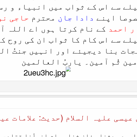
لے سے اس کے ثواب میں انبیاء و رس
صوصا اپنے
دادا جان
محترم
حاجی نو
ر احمد
کے نام کرتا ہوں اے اللہ آ
لے سے اس کام کا ثواب ان کی روح ک
جات بنا دیجیئے اور انہیں جنتُ ال
ین ثُم آمین۔ یاربُ العالمین
عیسی علیہ السلام (حدیث: علامات عیس
 احمد حدثنا عفان ثنا ھمام انبأنا قتادۃ ع