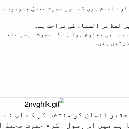
ارے امام ہوں گے اور حضرت عیسیٰ باوجود نب
ث سے یہ بھی معلوم ہوا ہے کہ حضرت عیسیٰ علیہ
صیتیں ہیں۔
 حقیر انسان کو منتخب کر کے آپ نے 
 ہے میں اس رسول اکرم حضرت محمدُ 