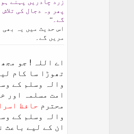
زرد چادریں پہنے ہوں
پھر وہ دجال کی تلاش 
گے۔
‘‘
اس حدیث میں یہ بھی ہ
مریں گے۔
اے اللہ ! جو مجھ
تھوڑا سا کام لیا
والہ وسلم کے وسی
امت مسلمہ اور خ
محترم
حافظ اسرا
والہ وسلم کے وسی
ان کے لیے باعث ن