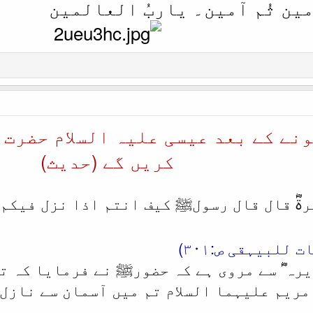
ین ثُم آمین۔ یاربُ العالمین
نے کے بعد عیسی علیہ السلام حضرت
کریں گے (حدیث)
رۃؓ قال قال رسولﷺ کیف انتم اذا نزل فیکم
للبیہقی ص:۳۰۱)
یرہ ؓ سے مروی ہے کہ حضورﷺ نے فرمایا کہ ت
مریم علیہما السلام تم میں آسمان سے نازل