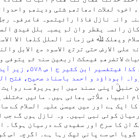
 اخوۃ لعلات امھاتھم شتی ودینھم واحدوانی
نہ وانہ نازل فاذا رائیتموہ فاعرفوہ رجل
ان رائسہ یقطر وان لم یصبہ بلل فیدق الص
لام ویھلک ﷲ فی زمانہ الملل کلھا الا الاس
ۃ علی الارض حتی ترتع الاسود مع الابل وال
ات لاتضرھم فیمکث اربعین سنۃ ثم یتوفی و
(و کذا رواہ ابوداؤد کذ
ہ ابوداؤد و احمد باسناد صحیح، فتح الباری ج۶
 حنبلؒ اپنی مسند میں ابوہریرہؓ سے روایت 
م انبیاء علاّٰتی بھائی ہیں۔ مائیں مختلف 
ا ایک ہے اور میں عیسیٰ علیہ السلام کے سا
رمیان کوئی نبی نہیں۔ وہ نازل ہوں گے جب ا
گ ان کا سرخ اور سفیدی کے درمیان ہوگا۔ ان
 گویا اس سے پانی ٹپک رہا ہے۔ اگرچہ اس کو