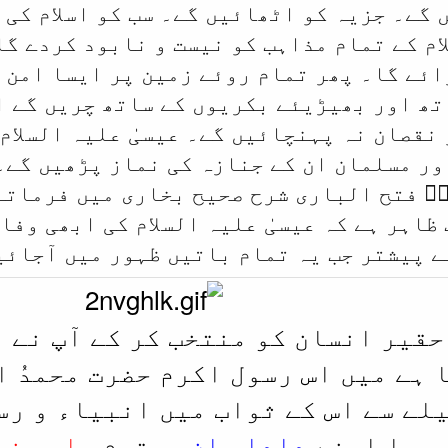
گے۔ جزیہ کو اٹھائیں گے۔ سب کو اسلام کی 
ام کے تمام مذاہب کو نیست و نابود کردے گا
ائے گا۔ پھر تمام روئے زمین پر ایسا امن 
تھ اور بھیڑیئے بکریوں کے ساتھ چریں گے ا
 نقصان نہ پہنچائیں گے۔ عیسیٰ علیہ السلام
ور مسلمان ان کے جنازہ کی نماز پڑھیں گے۔‘
یؒ فتح الباری شرح صحیح بخاری میں فرماتے
ظاہر ہے کہ عیسیٰ علیہ السلام کی ابھی وفا
ے پیشتر جب یہ تمام باتیں ظہور میں آجائی
 حقیر انسان کو منتخب کر کے آپ نے 
 ہے میں اس رسول اکرم حضرت محمدُ 
لے سے اس کے ثواب میں انبیاء و رس
صوصا اپنے
دادا جان
محترم
حاجی نو