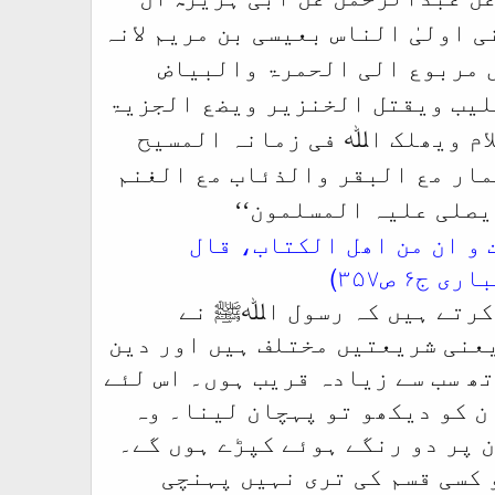
 اولیٰ الناس بعیسی بن مریم لانہ
 مربوع الی الحمرۃ والبیاض
لیب ویقتل الخنزیر ویضع الجزیۃ
لام ویھلک اﷲ فی زمانہ المسیح
نمار مع البقر والذئاب مع الغنم
یصلی علیہ المسلمون‘‘
ا فیتفسیر ابن کثیر ج ۱ ص ۵۷۸، زیر آیت و ان من اھل الکتاب، قال
 ص۳۵۷)
کرتے ہیں
کہ رسول اﷲﷺ نے
یعنی شریعتیں مختلف ہیں اور دین
تھ سب سے زیادہ قریب ہوں۔ اس لئے
ن کو دیکھو تو پہچان لینا۔ وہ
 پر دو رنگے ہوئے کپڑے ہوں گے۔
 کسی قسم کی تری نہیں پہنچی