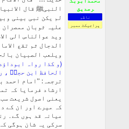
محمدابوبک
s
رصدیق
النبیﷺ قال الانبیاء
:
ناظم
لم یکن نبی بینی وبی
پراجیکٹ ممبر
علیہ ثوبان ممصران ک
وید عوالناس الی الاس
الدجال ثم تقع الامان
ویلعب الصبیان بالحی
الحافظ ابن حجرؒ ، روا
ترجمہ: ’’
امام احمد بن
ارشاد فرمایا کہ تما
یعنی اصول شریعت سب ک
کہ میرے اور ان کے د
میانہ قد ہوں گے۔ رن
سرکی یہ شان ہوگی کہ