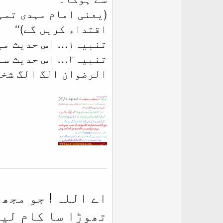
(یعنی امام مہدی تمہ
اقتداء کریں گے)‘‘
تنبیہ۱… اس حدیث میں لفظ من السماء کی صراحت ہے۔
تنبیہ۲… اس حدی
الرضوان الگ الگ شخ
اے اللہ ! جو مجھ
تھوڑا سا کام لیا