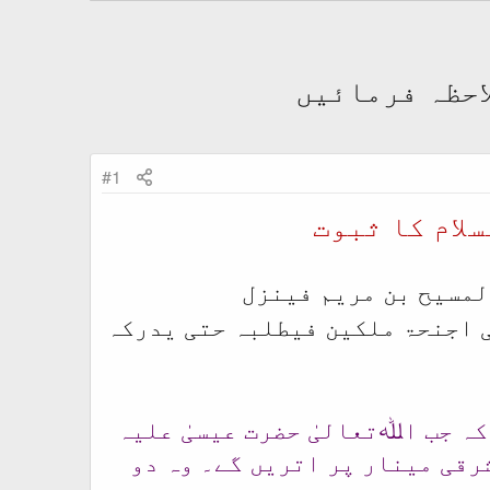
احظہ فرمائیں
#1
لام کا ثبوت
لمسیح بن مریم فینزل
 اجنحۃ ملکین فیطلبہ حتی یدرکہ
ہ جب اﷲتعالیٰ حضرت عیسیٰ علیہ
رقی مینار پر اتریں گے۔ وہ دو