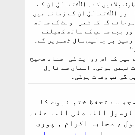
طرف بلائیں گے۔ اﷲتعالیٰ ان کے
 اور اﷲتعالیٰ ان کے زمانہ میں
ہوجائے گا کہ شیر اونٹ کے ساتھ
ور بچے سانپ کے ساتھ کھیلنے
 زمین پر چالیس سال ٹھہریں گے۔
‘
 ہیں کہ اس روایت کی اسناد صحیح
ت نہیں ہوئی۔ آسمان سے نازل
ں گی تب وفات ہوگی۔
مجھ سے تحفظ ختم نبوت کا
الرسول اللہ صلی اللہ علیہ
ول ، صحابہ اکرام ، پوری
ر محمد
اور
اپنے پوپھا جی