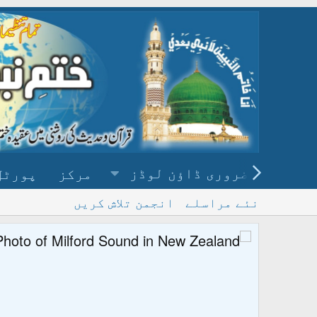
ضروری ڈاؤن لوڈز
مرکز
پورٹل
نئے مراسلے
انجمن تلاش کریں
پ
و ڈاؤن