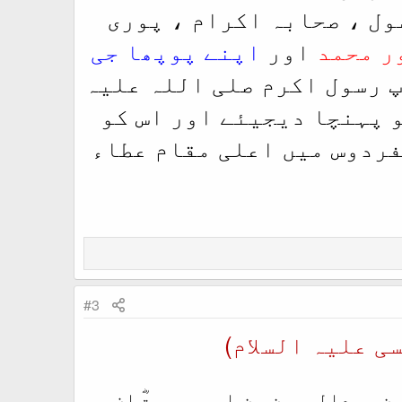
ول ، صحابہ اکرام ، پوری
ر محمد
اور
اپنے پوپھا جی
پ رسول اکرم صلی اللہ علیہ
و پہنچا دیجیئے اور اس کو
فردوس میں اعلی مقام عطاء
#3
ی علیہ السلام)
ن عبدالرحمن عن ابی ہریرۃؓ ان