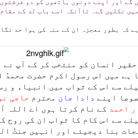
 گے اور اپنے دونوں ہاتھوں کو دو فرشتوں 
میں نکلیں گے۔ تاآنکہ اسے باب لد کے مقام
ے کہ بطور معجزہ ان کے منہ کی ہوا حد نگاہ
 حقیر انسان کو منتخب کر کے آپ نے 
 ہے میں اس رسول اکرم حضرت محمدُ 
لے سے اس کے ثواب میں انبیاء و رس
صوصا اپنے
دادا جان
محترم
حاجی نو
ر احمد
کے نام کرتا ہوں اے اللہ آ
لے سے اس کام کا ثواب ان کی روح ک
جات بنا دیجیئے اور انہیں جنتُ ال