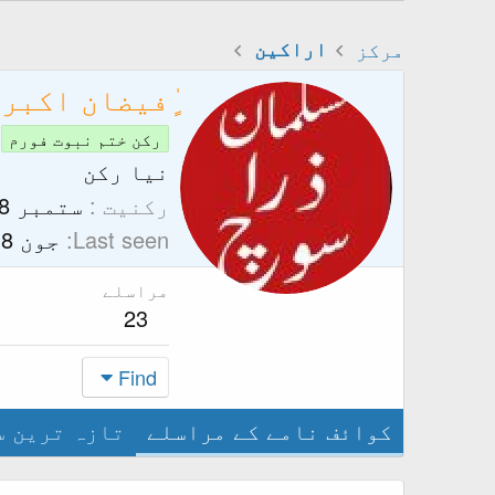
مرکز
اراکین
ٍٰفیضان اکبر
رکن ختم نبوت فورم
نیا رکن
رکنیت
ستمبر 28, 2015
Last seen
جون 8, 2017
مراسلے
23
Find
کوائف نامے کے مراسلے
تازہ ترین س