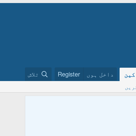
داخل ہوں
Register
تلاش
کین
ریں
ختم نبو
فرمائیں
ہمارے گ