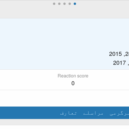
Reaction score
0
رگرمی
مراسلے
تعارف