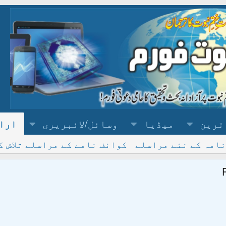
ترین
میڈیا
وسائل/لائبریری
ارا
نامہ کے نئے مراسلے
کوائف نامے کے مراسلے تلاش ک