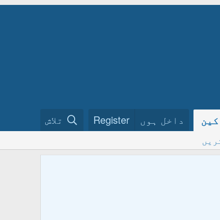
داخل ہوں
Register
تلاش
کین
ریں
ختم نبو
فرمائیں
ہمارے گ