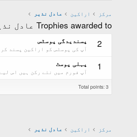
مرکز
اراکین
عادل نذیر
Trophies awarded to عادل نذیر
پسندیدگی پوسٹس
2
آپ کی پوسٹس کو اراکین پسند کر 
پہلی پوسٹ
1
آپ فورم میں نئے رکن ہیں اس لیے
Total points: 3
مرکز
اراکین
عادل نذیر