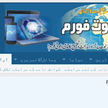
ترین
میڈیا
وسائل/لائبریری
ارا
نامہ کے نئے مراسلے
کوائف نامے کے مراسلے تلاش ک