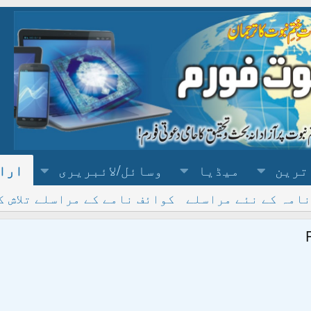
ترین
میڈیا
وسائل/لائبریری
ارا
نامہ کے نئے مراسلے
کوائف نامے کے مراسلے تلاش ک