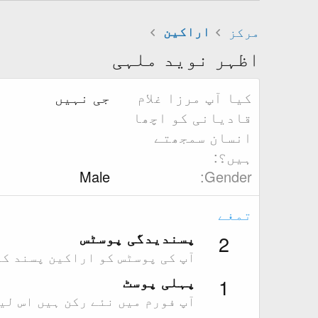
مرکز
اراکین
اظہر نوید ملہی
کیا آپ مرزا غلام
جی نہیں
قادیانی کو اچھا
انسان سمجھتے
ہیں؟
Male
Gender
تمغے
پسندیدگی پوسٹس
2
آپ کی پوسٹس کو اراکین پسند کر
پہلی پوسٹ
1
آپ فورم میں نئے رکن ہیں اس لی