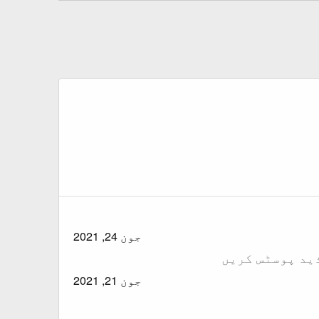
جون 24, 2021
ذید پوسٹس کریں
جون 21, 2021