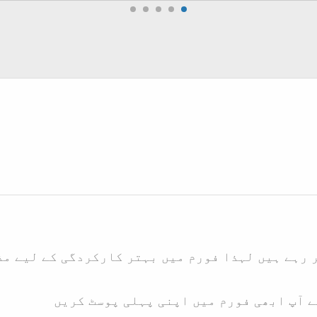
 رہے ہیں لہذا فورم میں بہتر کارکردگی کے لیے م
ے آپ ابھی فورم میں اپنی پہلی پوسٹ کریں