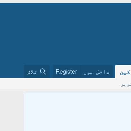
داخل ہوں
Register
تلاش
کین
ریں
ختم نبو
فرمائیں
ہمارے گ