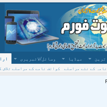
ترین
میڈیا
وسائل/لائبریری
ارا
نامہ کے نئے مراسلے
کوائف نامے کے مراسلے تلاش ک