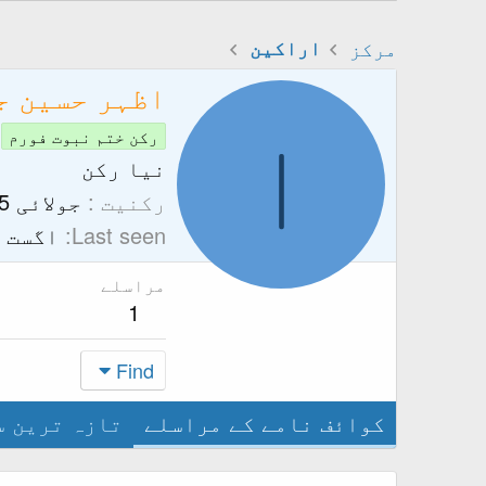
مرکز
اراکین
اظہر حسین ج
ا
رکن ختم نبوت فورم
نیا رکن
رکنیت
جولائی 25, 2019
Last seen
اگست 18, 2019
مراسلے
1
Find
کوائف نامے کے مراسلے
تازہ ترین س