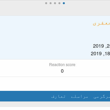
عفری
Reaction score
0
رگرمی
مراسلے
تعارف