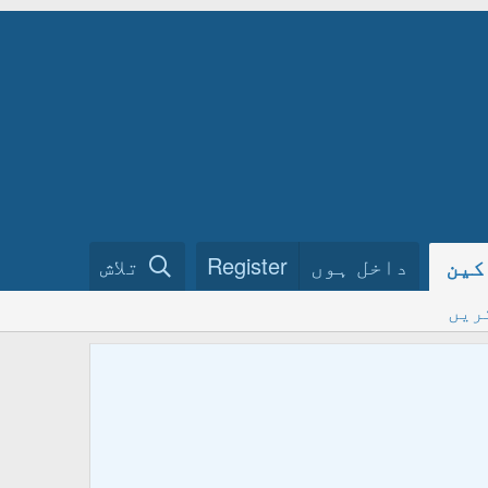
داخل ہوں
Register
تلاش
کین
ریں
ختم نبو
فرمائیں
ہمارے گ