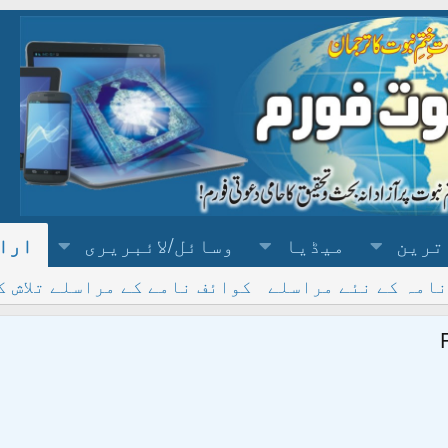
ترین
میڈیا
وسائل/لائبریری
ارا
نامہ کے نئے مراسلے
کوائف نامے کے مراسلے تلاش ک