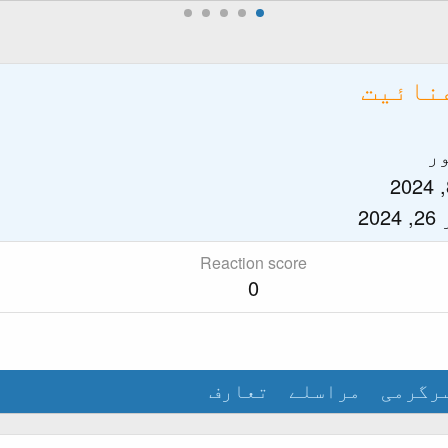
عنائیت
ور
20
Reaction score
0
رگرمی
مراسلے
تعارف