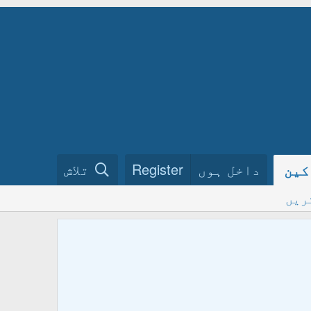
داخل ہوں
Register
تلاش
کین
ریں
ختم نبو
فرمائیں
ہمارے گ