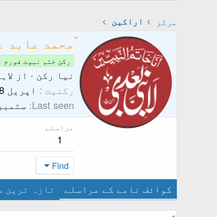
مرکز
اراکین
ؐمحمد عابد 
رکن ختم نبوت فورم
نیا رکن
·
از
لاہ
رکنیت
اپریل 8, 2024
Last seen
ستمبر 26, 24
مراسلے
1
Find
کوائف نامے کے مراسلے
تازہ ترین س