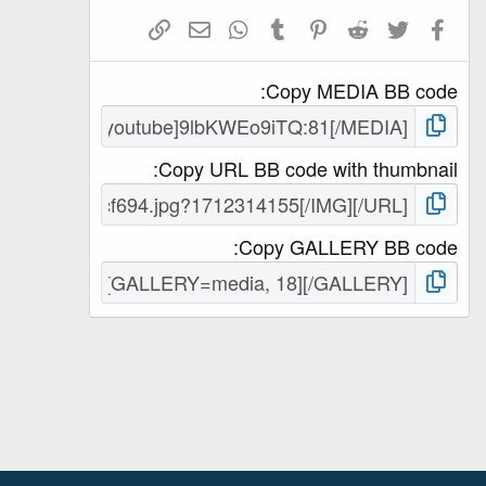
t
Facebook
Twitter
Reddit
Pinterest
Tumblr
WhatsApp
ای میل
ربط شامل کریں
a
r
(
Copy MEDIA BB code
s
)
Copy URL BB code with thumbnail
Copy GALLERY BB code