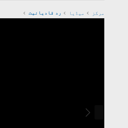
مرکز
میڈیا
رد قادیانیت