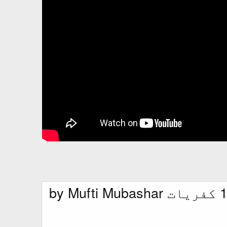
Mirza Qadiani's famous ten blasphemies مرزا قادیانی کے 10 کفریات by Mufti Mubashar