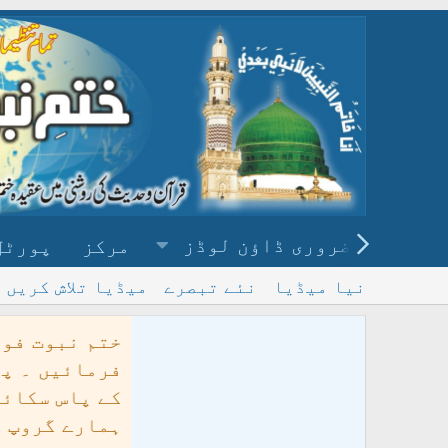
ضروری ڈاؤن لوڈز
مرکز
پورٹل
نیا میڈیا
نئے تبصرے
میڈیا تلاش کریں
ختم نبوت فورم پر مہمان کو خوش آمد
فرمائیں ۔ پھر بھی اگر آپ کو فورم ک
ہمارے گروپ کو ضرور جوائن کریں
قاد