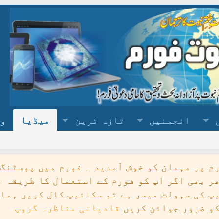
انجمنیں
تازہ ترین
میڈیا
وس
ید ۔ فورم میں پوسٹنگ کے طریقہ کے لیے
فورم ک
ے استعمال کا طریقہ نہ آئیے تو آپ فورم منتظم
یانی مناظرہ گروپ