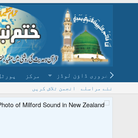
ضروری ڈاؤن لوڈز
مرکز
پورٹل
نئے مراسلے
انجمن تلاش کریں
پ
و ڈاؤن