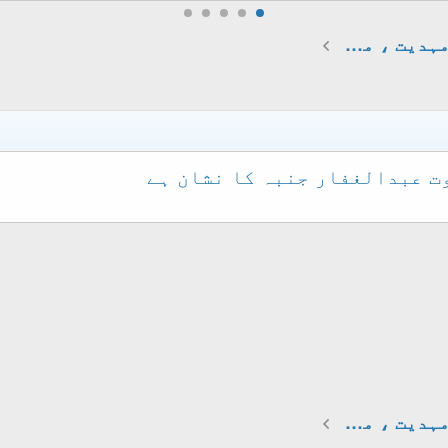
جھوٹے مدعیانِ نبوت ومہدیت ، مجددیت
ت عبدالغفار جنبہ کا نشان ہے
جھوٹے مدعیانِ نبوت ومہدیت ، مجددیت