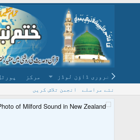
ضروری ڈاؤن لوڈز
مرکز
پورٹل
نئے مراسلے
انجمن تلاش کریں
پ
و ڈاؤن