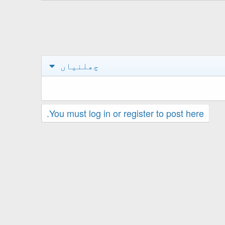
چھلنیاں
You must log in or register to post here.